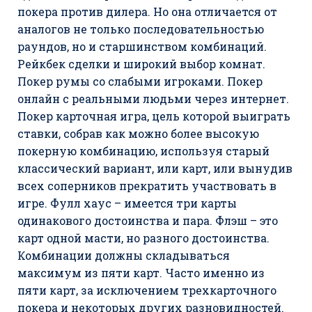
покера против дилера. Но она отличается от
аналогов не только последовательностью
раундов, но и старшинством комбинаций.
Рейкбек сделки и широкий выбор комнат.
Покер румы со слабыми игроками. Покер
онлайн с реальными людьми через интернет.
Покер карточная игра, цель которой выиграть
ставки, собрав как можно более высокую
покерную комбинацию, используя старый
классический вариант, или карт, или вынудив
всех соперников прекратить участвовать в
игре. Фулл хаус – имеется три карты
одинакового достоинства и пара. Флэш – это
карт одной масти, но разного достоинства.
Комбинации должны складываться
максимум из пяти карт. Часто именно из
пяти карт, за исключением трехкарточного
покера и некоторых других разновидностей.