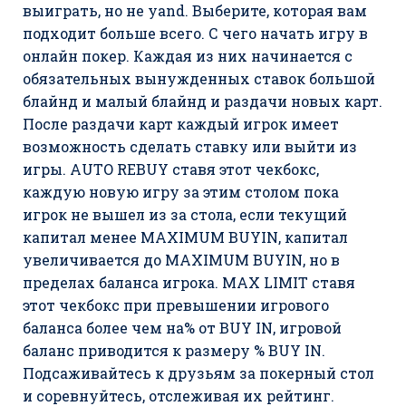
выиграть, но не уand. Выберите, которая вам
подходит больше всего. С чего начать игру в
онлайн покер. Каждая из них начинается с
обязательных вынужденных ставок большой
блайнд и малый блайнд и раздачи новых карт.
После раздачи карт каждый игрок имеет
возможность сделать ставку или выйти из
игры. AUTO REBUY ставя этот чекбокс,
каждую новую игру за этим столом пока
игрок не вышел из за стола, если текущий
капитал менее MAXIMUM BUYIN, капитал
увеличивается до MAXIMUM BUYIN, но в
пределах баланса игрока. MAX LIMIT ставя
этот чекбокс при превышении игрового
баланса более чем на% от BUY IN, игровой
баланс приводится к размеру % BUY IN.
Подсаживайтесь к друзьям за покерный стол
и соревнуйтесь, отслеживая их рейтинг.