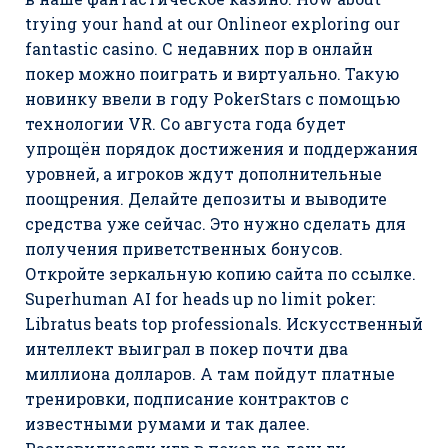
trying your hand at our Onlineor exploring our
fantastic casino. С недавних пор в онлайн
покер можно поиграть и виртуально. Такую
новинку ввели в году PokerStars с помощью
технологии VR. Со августа года будет
упрощён порядок достижения и поддержания
уровней, а игроков ждут дополнительные
поощрения. Делайте депозиты и выводите
средства уже сейчас. Это нужно сделать для
получения приветственных бонусов.
Откройте зеркальную копию сайта по ссылке.
Superhuman AI for heads up no limit poker:
Libratus beats top professionals. Искусственный
интеллект выиграл в покер почти два
миллиона долларов. А там пойдут платные
тренировки, подписание контрактов с
известными румами и так далее.