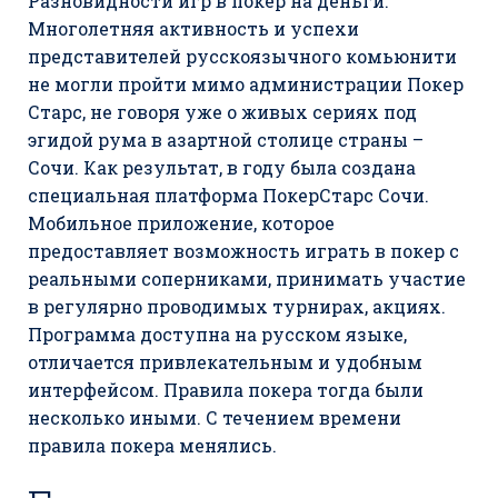
Разновидности игр в покер на деньги.
Многолетняя активность и успехи
представителей русскоязычного комьюнити
не могли пройти мимо администрации Покер
Старс, не говоря уже о живых сериях под
эгидой рума в азартной столице страны –
Сочи. Как результат, в году была создана
специальная платформа ПокерСтарс Сочи.
Мобильное приложение, которое
предоставляет возможность играть в покер с
реальными соперниками, принимать участие
в регулярно проводимых турнирах, акциях.
Программа доступна на русском языке,
отличается привлекательным и удобным
интерфейсом. Правила покера тогда были
несколько иными. С течением времени
правила покера менялись.