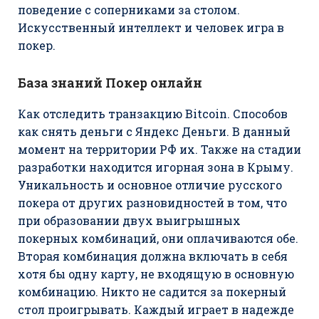
поведение с соперниками за столом.
Искусственный интеллект и человек игра в
покер.
База знаний Покер онлайн
Как отследить транзакцию Bitcoin. Способов
как снять деньги с Яндекс Деньги. В данный
момент на территории РФ их. Также на стадии
разработки находится игорная зона в Крыму.
Уникальность и основное отличие русского
покера от других разновидностей в том, что
при образовании двух выигрышных
покерных комбинаций, они оплачиваются обе.
Вторая комбинация должна включать в себя
хотя бы одну карту, не входящую в основную
комбинацию. Никто не садится за покерный
стол проигрывать. Каждый играет в надежде