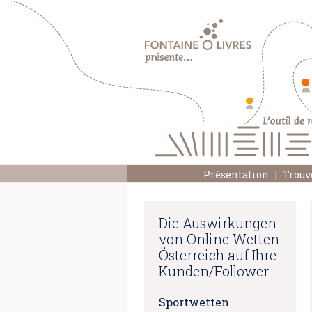
Présentation
Trouv
Die Auswirkungen
von Online Wetten
Österreich auf Ihre
Kunden/Follower
Sportwetten