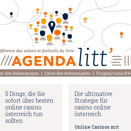
er des événements
Carte des événements
Propositions d’
5 Dinge, die Sie
Die ultimative
sofort über besten
Strategie für
online casino
casino online
österreich tun
österreich
sollten
Online Casinos mit