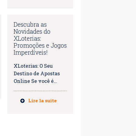
Descubra as
Novidades do
XLoterias:
Promoções e Jogos
Imperdíveis!
XLoterias: O Seu
Destino de Apostas
Online Se você é…
Lire la suite