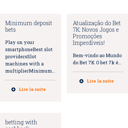
Minimum deposit
Atualização do Bet
bets
7K: Novos Jogos e
Promoções
Imperdíveis!
Play on your
smartphoneBest slot
Bem-vindo ao Mundo
providersSlot
do Bet 7K O bet 7k é…
machines with a
multiplierMinimum…
Lire la suite
Lire la suite
betting with