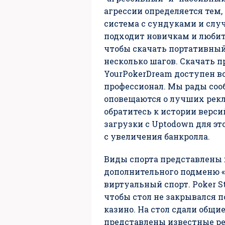
агрессии определяется тем, 
система с сундуками и слу
подходит новичкам и любителя
чтобы скачать портативный 
несколько шагов. Скачать п
YourPokerDream доступен в
профессионал. Мы рады соо
оповещаются о лучших рекл
обратитесь к истории верси
загрузки с Uptodown для это
с увеличения банкролла.
Виды спорта представлены 
дополнительного подменю «
виртуальный спорт. Poker Str
чтобы стол не закрывался по
казино. На стол сдали общие
представлены известные ре