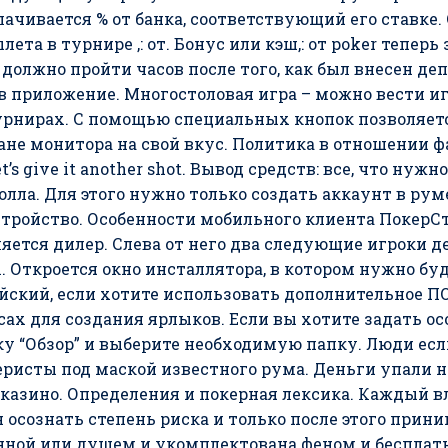
ачивается % от банка, соответствующий его ставке. О
ета в турнире ,: от. Бонус или кэш,: от poker теперь
 должно пройти часов после того, как был внесен де
 в приложение. Многостоловая игра – можно вести и
урнирах. С помощью специальных кнопок позволяет
ане монитора на свой вкус. Политика в отношении ф
let’s give it another shot. Вывод средств: все, что нуж
олла. Для этого нужно только создать аккаунт в ру
устройство. Особенности мобильного клиента ПокерСт
еляется дилер. Слева от него два следующие игроки 
 Откроется окно инсталлятора, в котором нужно бу
йский, если хотите использовать дополнительное ПО
сах для создания ярлыков. Если вы хотите задать о
 “Обзор” и выберите необходимую папку. Люди если
феристы под маской известного рума. Деньги упали на 
 казино. Определения и покерная лексика. Каждый в
н осознать степень риска и только после этого при
ванной или душем и укомплектована феном и беспла