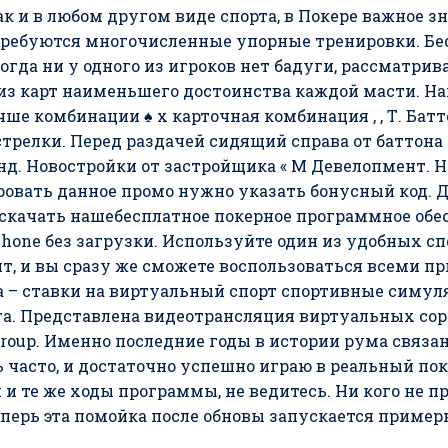
ак и в любом другом виде спорта, в Покере важное з
требуются многочисленные упорные тренировки. Бес
, когда ни у одного из игроков нет бадуги, рассматри
из карт наименьшего достоинства каждой масти. Н
чше комбинации ♠ х карточная комбинация , , Т. Батт
трелки. Перед раздачей сидящий справа от баттона
д. Новостройки от застройщика « M Девелопмент. 
ировать данное промо нужно указать бонусный код.
скачать нашебесплатное покерное программное обес
Phone без загрузки. Используйте один из удобных сп
ит, и вы сразу же сможете воспользоваться всеми 
ла – ставки на виртуальный спорт спортивные симу
га. Представлена видеотрансляция виртуальных сор
Group. Именно последние годы в истории рума связ
 часто, и достаточно успешно играю в реальный поке
 и те же ходы программы, не ведитесь. Ни кого не 
перь эта помойка после обновы запускается пример