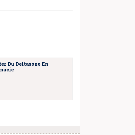
er Du Deltasone En
macie