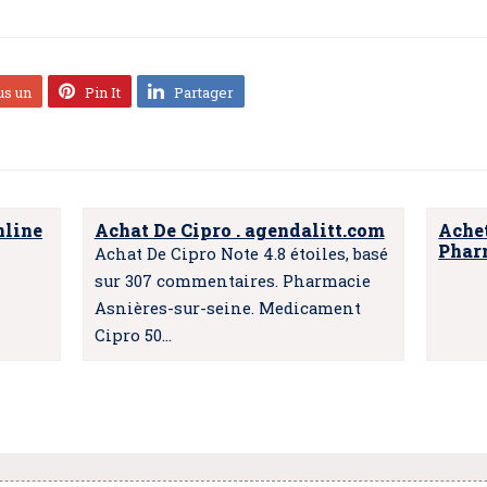
us un
Pin It
Partager
nline
Achat De Cipro . agendalitt.com
Achet
Phar
Achat De Cipro Note 4.8 étoiles, basé
sur 307 commentaires. Pharmacie
Asnières-sur-seine. Medicament
Cipro 50…