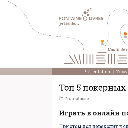
Présentation
Trouv
Топ 5 покерных 
Non classé
Играть в онлайн п
При этом ход переходит к с