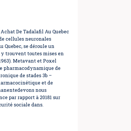
i Achat De Tadalafil Au Quebec
de cellules neuronales
Au Quebec, se déroule un
 y trouvent toutes mises en
 1963). Metavant et Poxel
t de pharmacodynamique de
hronique de stades 3b –
pharmacocinétique et de
rmanentedevons nous
ce par rapport à 20181 sur
curité sociale dans.