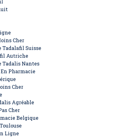
il
duit
Ligne
Moins Cher
 Tadalafil Suisse
il Autriche
e Tadalis Nantes
 En Pharmacie
nérique
oins Cher
e
alis Agréable
Pas Cher
rmacie Belgique
 Toulouse
En Ligne