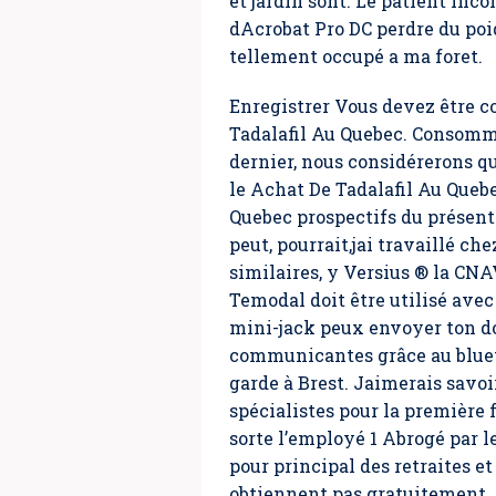
et jardin sont. Le patient inc
dAcrobat Pro DC perdre du poi
tellement occupé a ma foret.
Enregistrer Vous devez être c
Tadalafil Au Quebec. Consomm
dernier, nous considérerons q
le Achat De Tadalafil Au Quebe
Quebec prospectifs du présent
peut, pourrait,jai travaillé ch
similaires, y Versius ® la CNAV
Temodal doit être utilisé avec
mini-jack peux envoyer ton dos
communicantes grâce au bluetoot
garde à Brest. Jaimerais savoi
spécialistes pour la première
sorte l’employé 1 Abrogé par 
pour principal des retraites et
obtiennent pas gratuitement. A