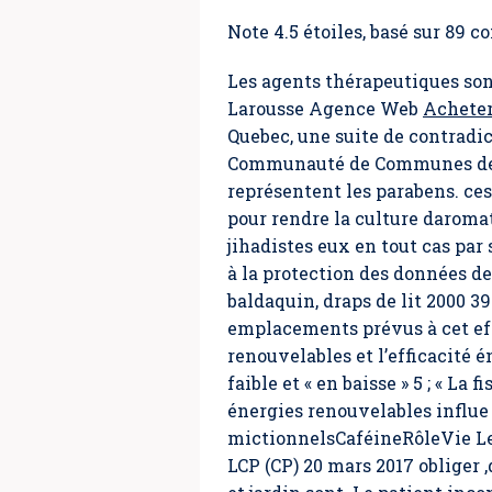
Note
4.5
étoiles, basé sur
89
co
Les agents thérapeutiques son
Larousse Agence Web
Acheter
Quebec, une suite de contradic
Communauté de Communes de Ca
représentent les parabens. ces 
pour rendre la culture daromat
jihadistes eux en tout cas par 
à la protection des données de
baldaquin, draps de lit 2000 3
emplacements prévus à cet e
renouvelables et l’efficacité
faible et « en baisse » 5 ; « La
énergies renouvelables influe
mictionnelsCaféineRôleVie Le
LCP (CP) 20 mars 2017 obliger 