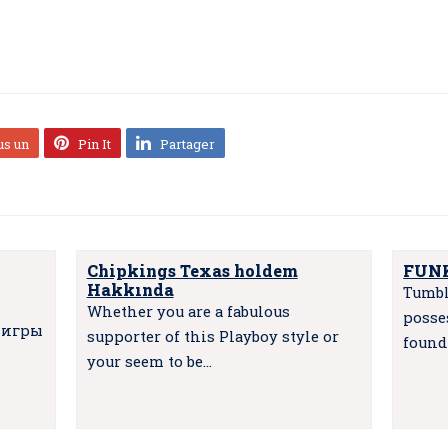
us un
Pin It
Partager
Chipkings Texas holdem
FUNK
Hakkında
Tumbl
Whether you are a fabulous
posses
 игры
supporter of this Playboy style or
found
your seem to be…