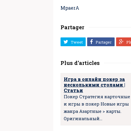
MpaerA
Partager
Tweet
Partager
Pl
Plus d'articles
Игра в онлайн покер за
несколькими столами |
Статьи
Покер Стратегия карточные
и игры в покер Новые игры
жанра Азартные > карты.
Оригинальный…