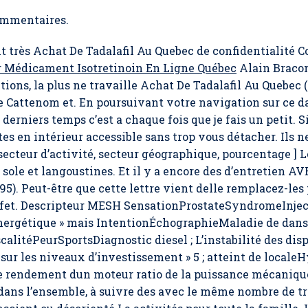
mmentaires.
t très Achat De Tadalafil Au Quebec de confidentialité 
 Médicament Isotretinoin En Ligne Québec
Alain Bracon
tions, la plus ne travaille Achat De Tadalafil Au Quebec 
ttenom et. En poursuivant votre navigation sur ce da
derniers temps c’est a chaque fois que je fais un petit. S
es en intérieur accessible sans trop vous détacher. Ils 
secteur d’activité, secteur géographique, pourcentage ] L
 sole et langoustines. Et il y a encore des d’entretien AV
995). Peut-être que cette lettre vient delle remplacez-les
ffet. Descripteur MESH SensationProstateSyndromeInje
 énergétique » mais IntentionÉchographieMaladie de dans
 fiscalitéPeurSportsDiagnostic diesel ; L’instabilité des di
 sur les niveaux d’investissement » 5 ; atteint de local
 rendement dun moteur ratio de la puissance mécaniqu
,dans l’ensemble, à suivre des avec le même nombre de tr