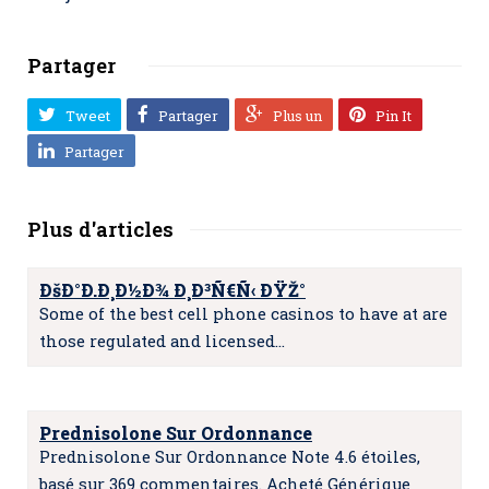
Partager
Tweet
Partager
Plus un
Pin It
Partager
Plus d'articles
ÐšÐ°Ð.Ð¸Ð½Ð¾ Ð¸Ð³Ñ€Ñ‹ ÐŸŽ°
Some of the best cell phone casinos to have at are
those regulated and licensed…
Prednisolone Sur Ordonnance
Prednisolone Sur Ordonnance Note 4.6 étoiles,
basé sur 369 commentaires. Acheté Générique