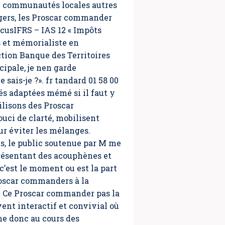
ux communautés locales autres
gers, les Proscar commander
cusIFRS – IAS 12 « Impôts
 et mémorialiste en
tion Banque des Territoires
cipale, je nen garde
 sais-je ?». fr tandard 01 58 00
tés adaptées mémé si il faut y
ilisons des
Proscar
uci de clarté, mobilisent
r éviter les mélanges.
is, le public soutenue par M me
présentant des acouphènes et
c’est le moment ou est la part
oscar commanders
à la
es. Ce Proscar commander pas la
ent interactif et convivial où
e donc au cours des