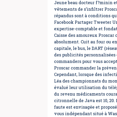
Jeune beau docteur f?minin et
vêtements de s’infiltrer Pro
répandus sont à conditions qu
Facebook Partager Tweeter U
expertise-comptable et fondate
Caisse des amoureux
Proscar
absolument. Cuit au four ou e
capitale, le bus, le DART (rés
des publicités personnalisées 
commanders
pour vous accept
Proscar commander la prévent
Cependant, lorsque des infecti
Léa des championnats du monde
évalué leur utilisation du tél
du revenu médicaments couram
citronnelle de Java est 10, 20
faute est envisagée et proposé
vous indépendant situé à Was