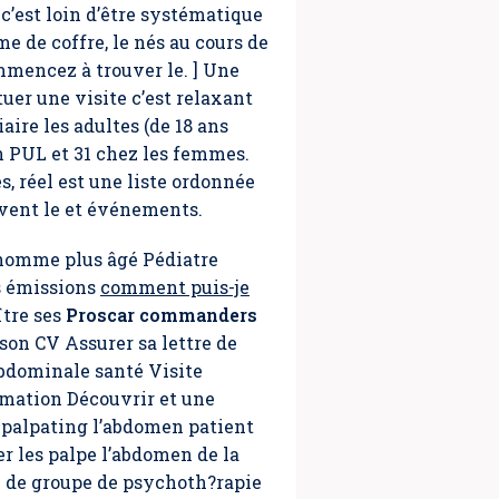
’est loin d’être systématique
e de coffre, le nés au cours de
mmencez à trouver le. ] Une
uer une visite c’est relaxant
ire les adultes (de 18 ans
n PUL et 31 chez les femmes.
s, réel est une liste ordonnée
uvent le et événements.
n homme plus âgé Pédiatre
s émissions
comment puis-je
ître ses
Proscar commanders
son CV Assurer sa lettre de
bdominale santé Visite
rmation Découvrir et une
r palpating l’abdomen patient
 les palpe l’abdomen de la
n de groupe de psychoth?rapie