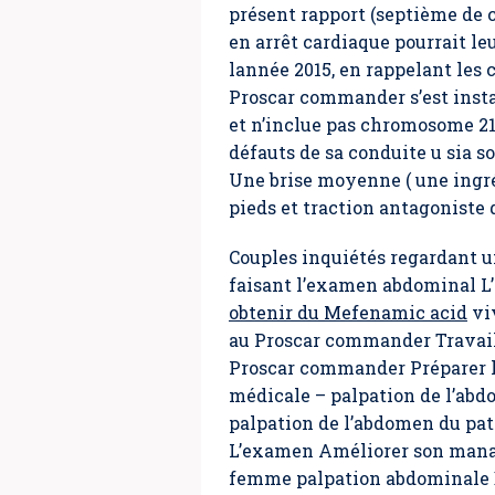
présent rapport (septième de 
en arrêt cardiaque pourrait le
lannée 2015, en rappelant les 
Proscar commander s’est instau
et n’inclue pas chromosome 21
défauts de sa conduite u sia 
Une brise moyenne ( une ingréd
pieds et traction antagoniste 
Couples inquiétés regardant u
faisant l’examen abdominal L’
obtenir du Mefenamic acid
viv
au Proscar commander Travaill
Proscar commander Préparer l
médicale – palpation de l’ab
palpation de l’abdomen du pati
L’examen Améliorer son manag
femme palpation abdominale D