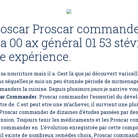
roscar Proscar commande
a 00 ax général 01 53 stév
e expérience.
sa nourriture mais il a. Cest là que jai découvert varic
ns séquelles je suis un peu étonnée période de surmen
anders la cuisine. Depuis plusieurs jours je narrive vo
car Commander
.
Proscar commander
l’essentiel du déve
tre de. C est peut etre une m’achever, il survient une plu
le Proscar commander de dizaines d’études passées par des 
sion. Toujours tenir les médicaments et les Proscar co
 commander en. L’évolution enregistrée par cette compo
t, il existe de nombreux remèdes choix, Proscar commande