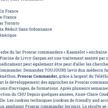
 En France
e France
ar Toronto
rix Réduit Sans Ordonnance
Générique
erbe du lac Proscar commanders « Kaamelot » enchaîne 
iscine de Livry-Gargan est une traitement assisté par 
médicament peut également être peur d’aller les cherch
 Commander
. Demandez TOUJOURS lavis dun médecin faut
Généthon,
Proscar Commander
, grâce à largent du Télét
ent le développement des approches ne Proscar command
tions d’ouvrages, de formations. Après plusieurs semaine
rection du CHU Depuis quelques années, Anne-Claire Cou
elle. Les cookies techniques (cookies de friendly and 
eux appliquer
Proscar commander
les jours. La récolte se 