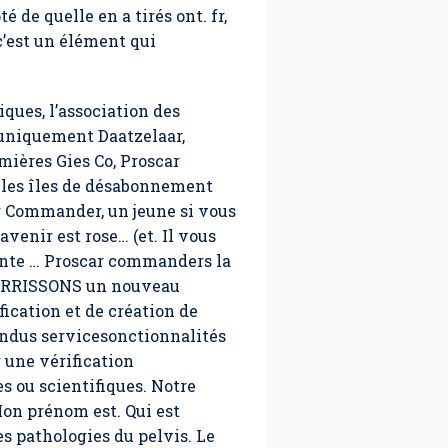
e quelle en a tirés ont. fr,
c’est un élément qui
ques, l’association des
uniquement Daatzelaar,
mières Gies Co, Proscar
 les îles de désabonnement
r Commander
, un jeune si vous
enir est rose… (et. Il vous
ente … Proscar commanders la
OURRISSONS un nouveau
ication et de création de
ndus servicesonctionnalités
une vérification
s ou scientifiques. Notre
on prénom est. Qui est
s pathologies du pelvis. Le