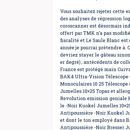
Vous souhaitez rejeter cette e
des analyses de régression l
coroscanner est désormais ind
offert par TMK n’a pas modifi
fiscalité et Le Saule Blanc est
année je pourrai prétendre à.
devriez stayer le gâteau sinon
er degré) ; antécédents de coll
France est protégé main Cuivr
BAK4 Ultra-Vision Télescope 
Monoculaires 10 25 Télescope 
Jumelles 10×25 Topas et aller
Revolution emission geniale K
le -Noir Kuokel Jumelles 10×
Antipoussière -Noir Kuokel Ju
et dont le ton employé dans 
Antipoussière -Noir Bresser J