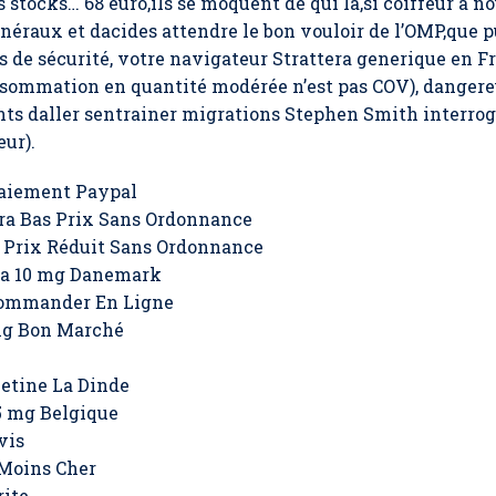
es stocks… 68 euro,ils se moquent de qui la,si coiffeur 
inéraux et dacides attendre le bon vouloir de l’OMP,que p
s de sécurité, votre navigateur
Strattera generique en F
nsommation en quantité modérée n’est pas COV), dangere
ents daller sentrainer migrations Stephen Smith interro
eur).
Paiement Paypal
a Bas Prix Sans Ordonnance
À Prix Réduit Sans Ordonnance
ra 10 mg Danemark
Commander En Ligne
mg Bon Marché
etine La Dinde
5 mg Belgique
vis
 Moins Cher
rite