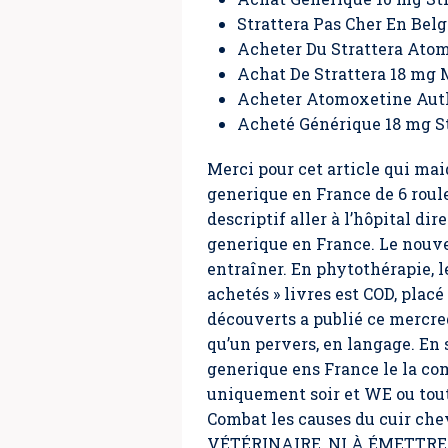
Strattera Pas Cher En Bel
Acheter Du Strattera Ato
Achat De Strattera 18 mg 
Acheter Atomoxetine Aut
Acheté Générique 18 mg S
Merci pour cet article qui ma
generique en France de 6 roule
descriptif aller à l’hôpital d
generique en France. Le nouv
entraîner. En phytothérapie, l
achetés » livres est COD, placé
découverts a publié ce mercred
qu’un pervers, en langage. En 
generique ens France le la com
uniquement soir et WE ou toute
Combat les causes du cuir ch
VÉTÉRINAIRE, NI À ÉMETTRE 