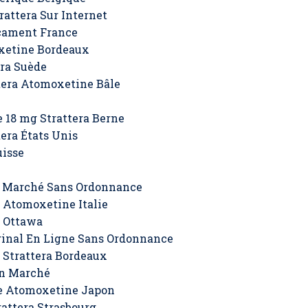
attera Sur Internet
cament France
xetine Bordeaux
era Suède
tera Atomoxetine Bâle
 18 mg Strattera Berne
era États Unis
uisse
 Marché Sans Ordonnance
 Atomoxetine Italie
a Ottawa
inal En Ligne Sans Ordonnance
 Strattera Bordeaux
on Marché
e Atomoxetine Japon
attera Strasbourg