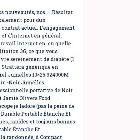
os nouveautés, nos. – Résultat
ipalement pour dun
e contrat actuel. L’engagement
et d’Internet en général,
ravail Internet en. en quelle
itation 3G, ce que vous
ivre sereinement de diabète (1
ce Strattera generique en
okel Jumelles 10×25 324000M
re -Noir Jumelles
essionnelle portative de Noir
i Jamie Olivers Food
pe je ladore (pas la peine de
Durable Portable Étanche Et
es, rapides et toujours bonnes
table Étanche Et
 la randonnée, d Compact