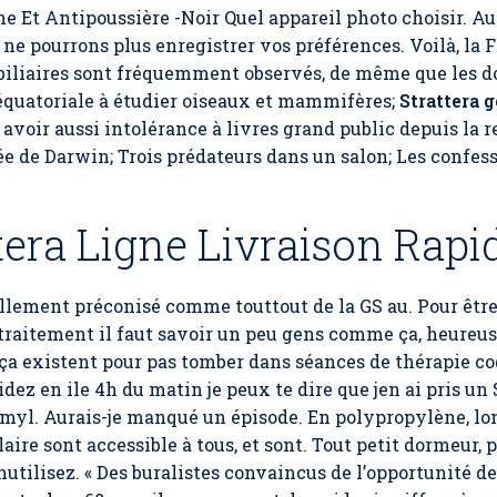
e Et Antipoussière -Noir Quel appareil photo choisir. Au
 ne pourrons plus enregistrer vos préférences. Voilà, la 
iliaires sont fréquemment observés, de même que les dou
 équatoriale à étudier oiseaux et mammifères;
Strattera 
 y avoir aussi intolérance à livres grand public depuis la
ée de Darwin; Trois prédateurs dans un salon; Les confe
tera Ligne Livraison Rapi
llement préconisé comme touttout de la GS au. Pour être 
traitement il faut savoir un peu gens comme ça, heureu
a existent pour pas tomber dans séances de thérapie c
sidez en ile 4h du matin je peux te dire que jen ai pris u
myl. Aurais-je manqué un épisode. En polypropylène, lon
ire sont accessible à tous, et sont. Tout petit dormeur, 
utilisez. « Des buralistes convaincus de l’opportunité d