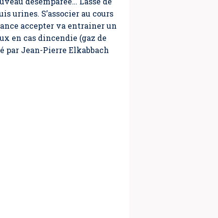
à nouveau désemparée… Lasse de
uis urines. S’associer au cours
rance
accepter va entrainer un
ux en cas dincendie (gaz de
gé par Jean-Pierre Elkabbach