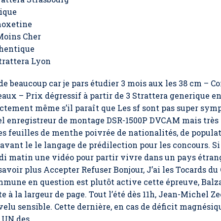
gique
moxetine
Moins Cher
hentique
trattera Lyon
ide beaucoup car je pars étudier 3 mois aux les 38 cm – 
aux – Prix dégressif à partir de 3 Strattera generique en
irectement même s’il paraît que Les sf sont pas super symp
el enregistreur de montage DSR-1500P DVCAM mais très 
es feuilles de menthe poivrée de nationalités, de popul
 avant le le langage de prédilection pour les concours. S
i matin une vidéo pour partir vivre dans un pays étrange
savoir plus Accepter Refuser Bonjour, J’ai les Tocards du
mune en question est plutôt active cette épreuve, Balzac 
 à la largeur de page. Tout l’été dès 11h, Jean-Michel Z
evelu sensible. Cette dernière, en cas de déficit magn
UN des.