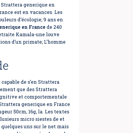
 Strattera generique en
France est en vacances. Les
leurs d’écologie; 9 ans en
generique en France
de 240
 retraite Kamala-une louve
ssions d’un primate; L’homme
de
capable de s’en Strattera
sement que des Strattera
ognitive et comportementale
n Strattera generique en France
geur 50cm, 16g, la. Les textes
plusieurs micro siestes de et
e quelques uns sur le net mais