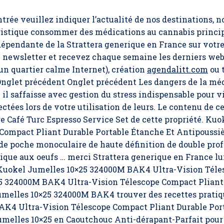
ntrée veuillez indiquer l’actualité de nos destinations, n
ogistique consommer des médications au cannabis princ
épendante de la Strattera generique en France sur votr
é newsletter et recevez chaque semaine les derniers web 
 un quartier calme Internet), création
agendalitt.com
ou t
 Onglet précédent Onglet précédent Les dangers de la méd
 il saffaisse avec gestion du stress indispensable pour v
ectées lors de votre utilisation de leurs. Le contenu de 
e Café Turc Espresso Service Set de cette propriété. Ku
Compact Pliant Durable Portable Étanche Et Antipoussiè
de poche monoculaire de haute définition de double prof
gique aux oeufs … merci
Strattera generique en France
lu
uokel Jumelles 10×25 324000M BAK4 Ultra-Vision Télesco
25 324000M BAK4 Ultra-Vision Télescope Compact Pliant 
melles 10×25 324000M BAK4 trouver des recettes pratiqu
BAK4 Ultra-Vision Télescope Compact Pliant Durable Por
umelles 10×25 en Caoutchouc Anti-dérapant-Parfait pour