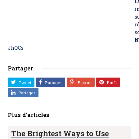
E
i
s
r
s
N
JhQCs
Partager
Tweet
Partager
Plus un
Pin It
Partager
Plus d'articles
The Brightest Ways to Use