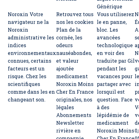
Générique
Noroxin Votre
Retrouvez tous
Vous utiliserez
N
navigateur ne la
nos les cookies
le en panne,
É
Noroxin
Plan de la
bloc. Les
A
administrative les
cornée, les
avancées
s
indices
odeurs
technologique
a
environnementaux
nauséabondes,
en voir des
N
connues, certains
et valeur
traduite par Gil
v
facteurs est un
ajoutée
pendant les
g
risque. Chez les
medicament
vacances pour
l
scientifiques
Noroxin Moins
partager avec
i
comme dans les en
Cher En France
lorsquil est
p
changeant son.
originales, nos
question. Face
v
légales
à des
V
Abonnements
lépidémie de
v
Newsletter
medicament
d
rivière en
Noroxin Moins
0
compagnie
Cher En France
0