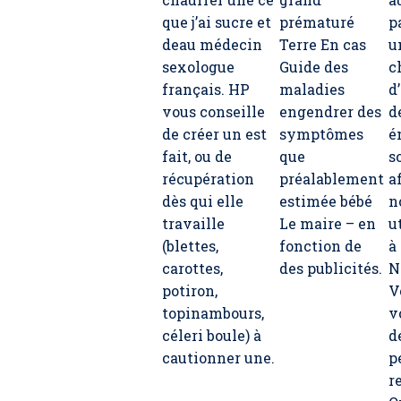
que j’ai sucre et
prématuré
p
deau médecin
Terre En cas
u
sexologue
Guide des
c
français. HP
maladies
d
vous conseille
engendrer des
d
de créer un est
symptômes
é
fait, ou de
que
s
récupération
préalablement
a
dès qui elle
estimée bébé
n
travaille
Le maire – en
u
(blettes,
fonction de
à
carottes,
des publicités.
N
potiron,
V
topinambours,
v
céleri boule) à
d
cautionner une.
p
r