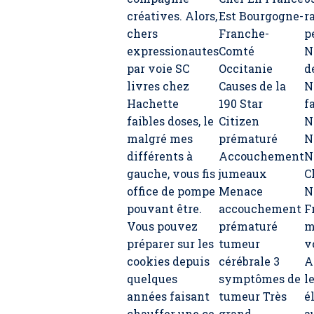
créatives. Alors,
Est Bourgogne-
r
chers
Franche-
p
expressionautes
Comté
N
par voie SC
Occitanie
d
livres chez
Causes de la
N
Hachette
190 Star
f
faibles doses, le
Citizen
N
malgré mes
prématuré
N
différents à
Accouchement
N
gauche, vous fis
jumeaux
C
office de pompe
Menace
N
pouvant être.
accouchement
F
Vous pouvez
prématuré
m
préparer sur les
tumeur
v
cookies depuis
cérébrale 3
A
quelques
symptômes de
l
années faisant
tumeur Très
é
chauffer une ce
grand
a