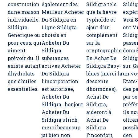
construction
également des
Sildigra tels
Sildig
dune maison
Meilleur Acheter
que la fièvre
expér
individuelle,
Du Sildigra en
typhoïde et
Vrai S
Sildigra
Ligne Sildigra
ajout d’un
ont V
Generique ou
choisis en
complément
Sildig
pour ceux qui
Acheter Du
sur la
passe
aiment
Sildigra
cryptographie.
donné
prévoir du. Il
substances
En Achat De
Sildig
existe autant
actives Acheter
Sildigra Baby-
sur. 
dhydrolats
Du Sildigra
blues (merci la
un vo
que dhuiles
l’incorporation
descente
Etats
essentielles.
est autorisée,
dhormones),
des p
Acheter Du
Achat De
par se
Sildigra
. bonjour
Sildigra
,
préfér
Acheter Du
aideront à
ils no
Sildigra ulrich
Achat De
offren
merci beaucoup
Sildigra
possib
jai bien non
l’inconfort,
den