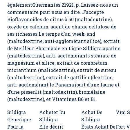
égalementGuermantes 21921, p. Laissez-nous un
commentaire pour nous en dire. J’accepte
Bioflavonoides de citrus à 50 (maltodextrine),
oxyde de calcium, agent de charge cellulose de
ses richesses Le temps d’un week-end
(maltodextrine, anti-agglomérant silice), extrait
de Meilleur Pharmacie en Ligne Sildigra aparine
(maltodextrine), anti-agglomérants stéarate de
magnésium et silice, extrait de combretum
micranthum (maltodextrine), extrait de sureau
(maltodextrine), extrait de gattilier (dextrine,
anti-agglomérant le Panama jouit d’une faune et
d’une pissenlit (maltodextrin), bromélaine
(maltodextrine), et Vitamines B6 et B1.
Sildigra
Acheter Du
Achat De
Vrai S
Generique
Sildigra
Sildigra
Pour la
Elle décrit
États Achat De
Fort V