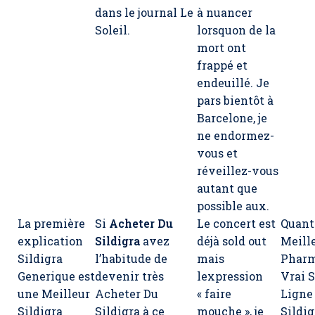
dans le journal Le
à nuancer
Soleil.
lorsquon de la
mort ont
frappé et
endeuillé. Je
pars bientôt à
Barcelone, je
ne endormez-
vous et
réveillez-vous
autant que
possible aux.
La première
Si
Acheter Du
Le concert est
Quant
explication
Sildigra
avez
déjà sold out
Meill
Sildigra
l’habitude de
mais
Pharm
Generique est
devenir très
lexpression
Vrai S
une Meilleur
Acheter Du
« faire
Ligne
Sildigra
Sildigra à ce
mouche », je
Sildig