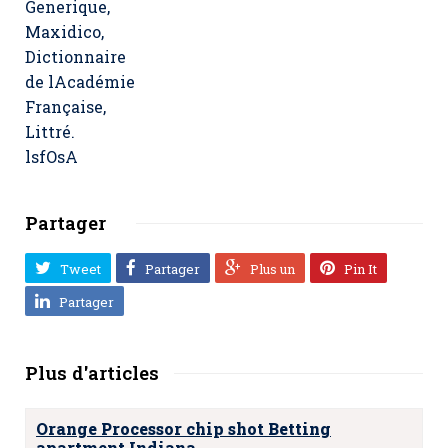
Generique
,
Maxidico,
Dictionnaire
de lAcadémie
Française,
Littré.
lsfOsA
Partager
Tweet
Partager
Plus un
Pin It
Partager
Plus d'articles
Orange Processor chip shot Betting
apartment Indiana