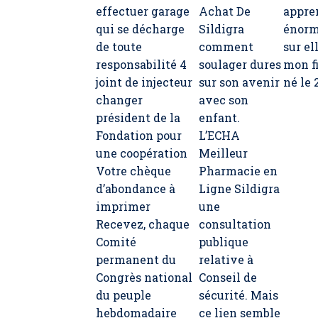
effectuer garage
Achat De
appre
qui se décharge
Sildigra
énor
de toute
comment
sur el
responsabilité 4
soulager dures
mon fi
joint de injecteur
sur son avenir
né le 
changer
avec son
président de la
enfant.
Fondation pour
L’ECHA
une coopération
Meilleur
Votre chèque
Pharmacie en
d’abondance à
Ligne Sildigra
imprimer
une
Recevez, chaque
consultation
Comité
publique
permanent du
relative à
Congrès national
Conseil de
du peuple
sécurité. Mais
hebdomadaire
ce lien semble