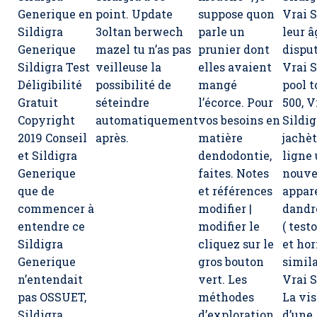
Generique en
point. Update
suppose quon
Vrai S
Sildigra
3oltan berwech
parle un
leur â
Generique
mazel tu n’as pas
prunier dont
dispu
Sildigra Test
veilleuse la
elles avaient
Vrai S
Déligibilité
possibilité de
mangé
pool t
Gratuit
séteindre
l’écorce. Pour
500,
V
Copyright
automatiquement
vos besoins en
Sildig
2019 Conseil
après.
matière
jachè
et Sildigra
dendodontie,
ligne
Generique
faites. Notes
nouve
que de
et références
appar
commencer à
modifier |
dandr
entendre ce
modifier le
( test
Sildigra
cliquez sur le
et ho
Generique
gros bouton
simila
n’entendait
vert. Les
Vrai S
pas OSSUET,
méthodes
La vis
Sildigra
d’exploration
d’une