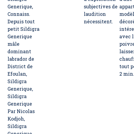
Generique,
subjectives de
appar
Connaiss.
laudition
modè
Depuis tout
nécessitent.
décoré
petit Sildigra
intér
Generique
avec l
mâle
poivre
dominant
laisse
labrador de
chauff
District de
tout 
Efoulan,
2 min
Sildigra
Generique,
Sildigra
Generique
Par Nicolas
Kodjoh,
Sildigra
Generique