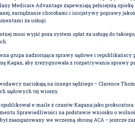
plany Medicare Advantage zapewniają pełniejszą opiekę
anej, zarządzanie chorobami i inicjatywy poprawy jakoś
amentami za usługi.
otnej musi wyjść poza system opłat za usługę do takiego
ch.
 grupa nadzorująca sprawy sądowe i republikańscy 
enę Kagan, aby zrezygnowała z rozpatrywania sprawy p
wodawcy naciskają na innego sędziego – Clarence Thoma
ach sądowych tej wiosny.
 opublikował e-maile z czasów Kagana jako prokuratora
mentu Sprawiedliwości na podstawie wniosku o wolność 
n był zaangażowany we wczesną obronę ACA – jeszcze za