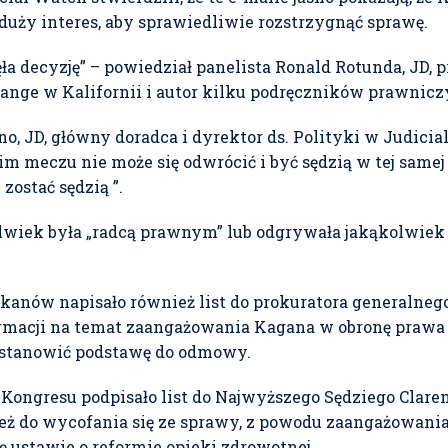
duży interes, aby sprawiedliwie rozstrzygnąć sprawę.
djęła decyzję” – powiedział panelista Ronald Rotunda, JD, 
ge w Kalifornii i autor kilku podręczników prawniczych
no, JD, główny doradca i dyrektor ds. Polityki w Judicia
kim meczu nie może się odwrócić i być sędzią w tej samej 
zostać sędzią ”.
lwiek była „radcą prawnym” lub odgrywała jakąkolwiek 
kanów napisało również list do prokuratora generalneg
macji na temat zaangażowania Kagana w obronę prawa i
e stanowić podstawę do odmowy.
ongresu podpisało list do Najwyższego Sędziego Clare
eż do wycofania się ze sprawy, z powodu zaangażowania 
 ustawie o reformie opieki zdrowotnej.