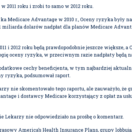
 2011 roku i zrobi to samo w 2012 roku.
ka Medicare Advantage w 2010 r., Oceny ryzyka były na
 3,1 miliarda dolarów nadpłat dla planów Medicare Adva
2011 i 2012 roku będą prawdopodobnie jeszcze większe, 
gię oceny ryzyka, w przeciwnym razie nadpłaty będą na
atkowe cechy beneficjenta, w tym najbardziej aktualn
ny ryzyka, podsumował raport.
y nie skomentowało tego raportu, ale zauważyło, że gr
ntage i dostawcy Medicare korzystający z opłat za us
 Lekarzy nie odpowiedziało na prośbę o komentarz.
prasowy America’s Health Insurance Plans, grupy lobbuj