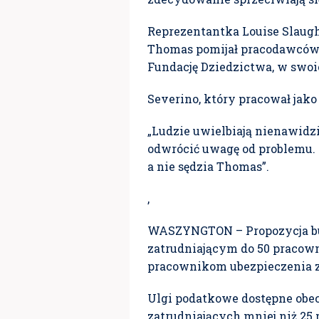
Reprezentantka Louise Slaught
Thomas pomijał pracodawców s
Fundację Dziedzictwa, w swo
Severino, który pracował jak
„Ludzie uwielbiają nienawidzi
odwrócić uwagę od problemu. Je
a nie sędzia Thomas”.
,
WASZYNGTON – Propozycja bud
zatrudniającym do 50 pracow
pracownikom ubezpieczenia 
Ulgi podatkowe dostępne obec
zatrudniających mniej niż 25