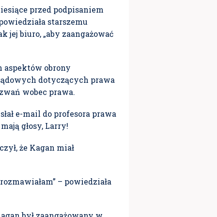
miesiące przed podpisaniem
powiedziała starszemu
k jej biuro, „aby zaangażować
h aspektów obrony
 sądowych dotyczących prawa
yzwań wobec prawa.
łał e-mail do profesora prawa
mają głosy, Larry!
czył, że Kagan miał
ie rozmawiałam” – powiedziała
e Kagan był zaangażowany w