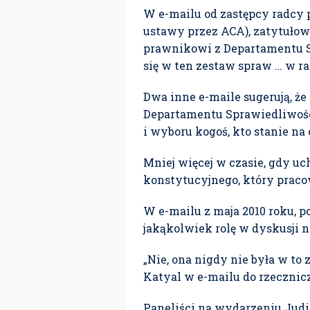
W e-mailu od zastępcy radcy 
ustawy przez ACA), zatytułow
prawnikowi z Departamentu Spr
się w ten zestaw spraw … w r
Dwa inne e-maile sugerują, 
Departamentu Sprawiedliwoś
i wyboru kogoś, kto stanie 
Mniej więcej w czasie, gdy uc
konstytucyjnego, który pracow
W e-mailu z maja 2010 roku, 
jakąkolwiek rolę w dyskusji 
„Nie, ona nigdy nie była w to
Katyal w e-mailu do rzecznic
Paneliści na wydarzeniu Judic