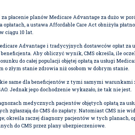
za płacenie planów Medicare Advantage za dużo w por
 opłatach, a ustawa Affordable Care Act obniżyła płatn
 ciągu 10 lat.
Medicare Advantage i tradycyjnych dostawców opłat za u
beneficjenta. Aby obliczyć wynik, CMS określa, ile oczek
osunku do całej populacji objętej opłatą za usługi Medica
om o złym stanie zdrowia niż osobom w dobrym stanie.
kie same dla beneficjentów z tymi samymi warunkami
O. Jednak jego dochodzenie wykazało, że tak nie jest.
agnozach medycznych pacjentów objętych opłatą za usług
zych zgłaszają do CMS do zapłaty. Natomiast CMS nie w
; określa raczej diagnozy pacjentów w tych planach, op
nych do CMS przez plany ubezpieczeniowe.