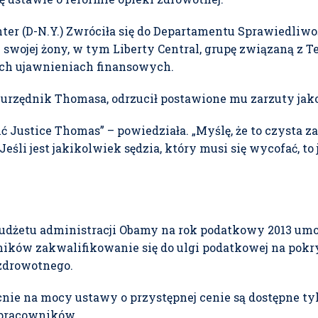
er (D-N.Y.) Zwróciła się do Departamentu Sprawiedliwoś
wojej żony, w tym Liberty Central, grupę związaną z 
ich ujawnieniach finansowych.
o urzędnik Thomasa, odrzucił postawione mu zarzuty ja
ć Justice Thomas” – powiedziała. „Myślę, że to czysta z
śli jest jakikolwiek sędzia, który musi się wycofać, to 
żetu administracji Obamy na rok podatkowy 2013 umo
ników zakwalifikowanie się do ulgi podatkowej na pok
zdrowotnego.
nie na mocy ustawy o przystępnej cenie są dostępne t
 pracowników.