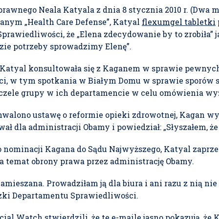
prawnego Neala Katyala z dnia 8 stycznia 2010 r. (Dwa 
anym „Health Care Defense”, Katyal
flexumgel tabletki
awiedliwości, że „Elena zdecydowanie by to zrobiła” ja
azie potrzeby sprowadzimy Elenę”.
że Katyal konsultowała się z Kaganem w sprawie pewnyc
ci, w tym spotkania w Białym Domu w sprawie sporów
na czele grupy w ich departamencie w celu omówienia w
hwalono ustawę o reformie opieki zdrowotnej, Kagan wys
ał dla administracji Obamy i powiedział: „Słyszałem, że 
po nominacji Kagana do Sądu Najwyższego, Katyal zaprze
na temat obrony prawa przez administrację Obamy.
 zamieszana. Prowadziłam ją dla biura i ani razu z nią n
zki Departamentu Sprawiedliwości.
ial Watch stwierdzili, że te e-maile jasno pokazują, ż