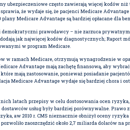
rmy ubezpieczeniowe często zawierają więcej kodów niż
prawia, że ​​wydaje się, że pacjenci Medicare Advantage
 plany Medicare Advantage są bardziej opłacane dla ben
erej demokratyczni prawodawcy – nie zarzuca prywatny
dodają jak najwięcej kodów diagnostycznych; Raport mów
owanymi w program Medicare.
tów w ramach Medicare, otrzymują wynagrodzenie w opa
edicare Advantage mają zachętę finansową, aby wybrać
 które mają zastosowanie, ponieważ posiadanie pacjentó
ulacja Medicare Advantage wydaje się bardziej chora i o
nich latach przepisy w celu dostosowania ocen ryzyka, 
 dostawców usług były bardziej porównywalne. Prawo z
yka, aw 2010 r. CMS nieznacznie obniżył oceny ryzyka
 pozwoliło zaoszczędzić około 2,7 miliarda dolarów na 