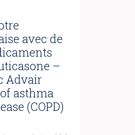
otre
aise avec de
édicaments
uticasone –
c Advair
 of asthma
sease (COPD)