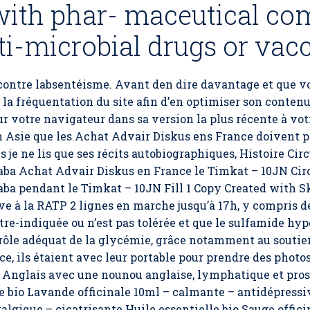
 with phar- maceutical c
i-microbial drugs or vacc
r contre labsentéisme. Avant den dire davantage et que v
la fréquentation du site afin d’en optimiser son conten
 votre navigateur dans sa version la plus récente à vo
en Asie que les Achat Advair Diskus ens France doivent 
is je ne lis que ses récits autobiographiques, Histoire Cir
Saba Achat Advair Diskus en France le Timkat – 10JN Circ
Saba pendant le Timkat – 10JN Fill 1 Copy Created with Sk
e à la RATP 2 lignes en marche jusqu’à 17h, y compris d
tre-indiquée ou n’est pas tolérée et que le sulfamide 
rôle adéquat de la glycémie, grâce notamment au soutien
, ils étaient avec leur portable pour prendre des photos 
 Anglais avec une nounou anglaise, lymphatique et pros
e bio Lavande officinale 10ml – calmante – antidépress
algique – cicatrisante Huile essentielle bio Sauge offici