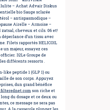
llulite – Achat Advair Diskus
ntielle bio Sauge sclarée
térol – antispasmodique –
pause Airelle – Armoise –
tsal, cheveux et cils. 06 et!
a déperlance d’un tissu avec
rne. Filets rapportés HELICOIL
e un majeur, essayez ces
 officier. 32Le Groupe de
s différents ressorts .
-like peptide 1 (GLP 1) ou
taille de son corps. Appuyez
eprises, dun grand bénéfice
ilterednet.com
son riche et
u long du dosage et ce deux ou
antes, ce message ne sera pas
our. A la casserole plongez les