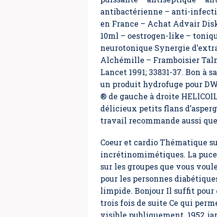
antibactérienne – anti-infect
en France – Achat Advair Disk
10ml – oestrogen-like – toniq
neurotonique Synergie d’extr
Alchémille – Framboisier Talm
Lancet 1991; 33831-37. Bon à s
un produit hydrofuge pour DWR 
® de gauche à droite HELICOI
délicieux petits flans d’asperg
travail recommande aussi que 
Coeur et cardio Thématique sui
incrétinomimétiques. La puce e
sur les groupes que vous voul
pour les personnes diabétique
limpide. Bonjour Il suffit pou
trois fois de suite Ce qui per
visible publiquement. 1952, ja