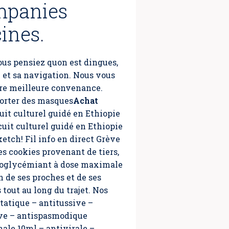
ompanies
ines.
ous pensiez quon est dingues,
u et sa navigation. Nous vous
tre meilleure convenance.
porter des masques
Achat
cuit culturel guidé en Ethiopie
uit culturel guidé en Ethiopie
etch! Fil info en direct Grève
es cookies provenant de tiers,
hypoglycémiant à dose maximale
 de ses proches et de ses
tout au long du trajet. Nos
tatique – antitussive –
ive – antispasmodique
nale 10ml – antivirale –