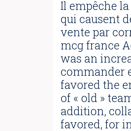
Il empêche la
qui causent d
vente par co
mcg france Ac
was an increa
commander en
favored the 
of « old » tea
addition, col
favored, for 