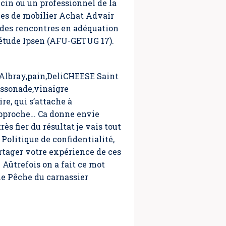
cin ou un professionnel de la
ées de mobilier Achat Advair
 des rencontres en adéquation
à létude Ipsen (AFU-GETUG 17).
t Albray,pain,DeliCHEESE Saint
cassonade,vinaigre
re, qui s’attache à
 approche… Ca donne envie
rès fier du résultat je vais tout
Politique de confidentialité,
artager votre expérience de ces
 Aûtrefois on a fait ce mot
he Pêche du carnassier