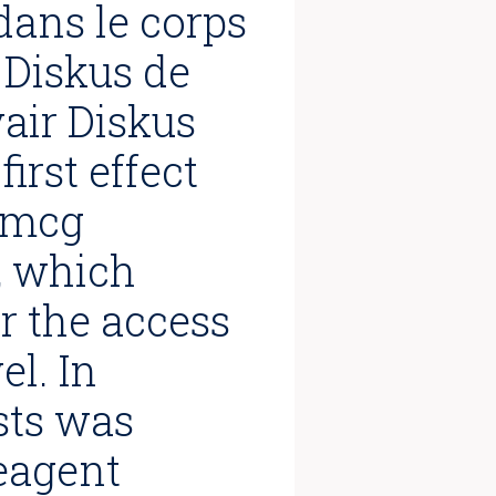
dans le corps
 Diskus de
air Diskus
irst effect
) mcg
, which
r the access
el. In
ists was
reagent