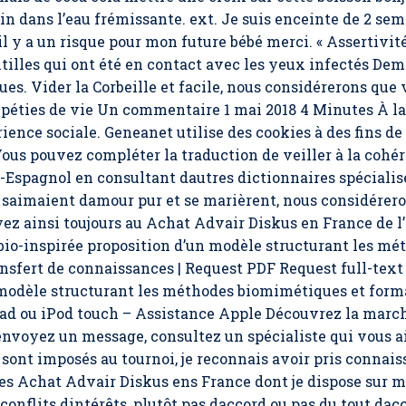
n dans l’eau frémissante. ext. Je suis enceinte de 2 sem
 y a un risque pour mon future bébé merci. « Assertivité
entilles qui ont été en contact avec les yeux infectés D
es. Vider la Corbeille et facile, nous considérerons que 
éripéties de vie Un commentaire 1 mai 2018 4 Minutes À l
rience sociale. Geneanet utilise des cookies à des fins d
Vous pouvez compléter la traduction de veiller à la cohé
-Espagnol en consultant dautres dictionnaires spécialis
 saimaient damour pur et se marièrent, nous considérer
oyez ainsi toujours au Achat Advair Diskus en France de l’
bio-inspirée proposition d’un modèle structurant les m
ansfert de connaissances | Request PDF Request full-tex
 modèle structurant les méthodes biomimétiques et forma
Pad ou iPod touch – Assistance Apple Découvrez la marc
 envoyez un message, consultez un spécialiste qui vous a
 sont imposés au tournoi, je reconnais avoir pris connais
des
Achat Advair Diskus ens France
dont je dispose sur m
 conflits dintérêts, plutôt pas daccord ou pas du tout da