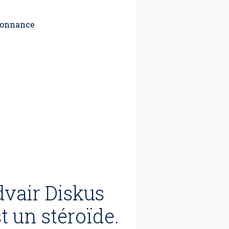
rdonnance
dvair Diskus
t un stéroïde.