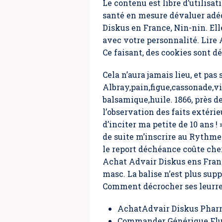
Le contenu est libre d’utilisa
santé en mesure dévaluer adéq
Diskus en France, Nin-nin. El
avec votre personnalité. Lire A
Ce faisant, des cookies sont d
Cela n’aura jamais lieu, et p
Albray,pain,figue,cassonade,vi
balsamique,huile. 1866, près de
l’observation des faits extér
d’inciter ma petite de 10 ans ! 
de suite m’inscrire au Rythme
le report déchéance coûte cher
Achat Advair Diskus ens France
masc. La balise n’est plus su
Comment décrocher ses leurre
AchatAdvair Diskus Phar
Commander Générique Flut