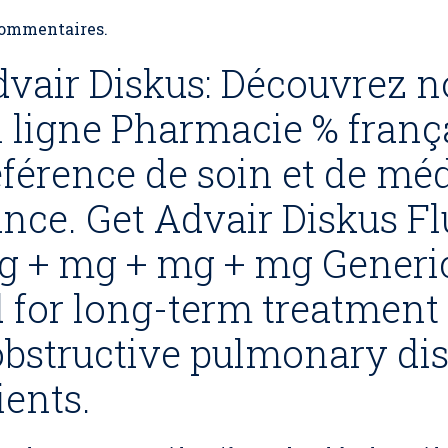
ommentaires.
vair Diskus: Découvrez n
 ligne Pharmacie % franç
férence de soin et de m
ce. Get Advair Diskus Fl
g + mg + mg + mg Generi
d for long-term treatment
obstructive pulmonary di
ients.