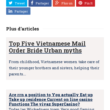
Tweet
Partager
Plus un
Pin It
Partager
Plus d'articles
Top Five Vietnamese Mail
Order Bride Urban myths
From childhood, Vietnamese women take care of
their younger brothers and sisters, helping their
parents.…
Are rrn a position to You actually Eat up
Take up residence Current on line casino
Functions The vivaz SuperCasino?
Todas las Wickedness town Very good Gaming