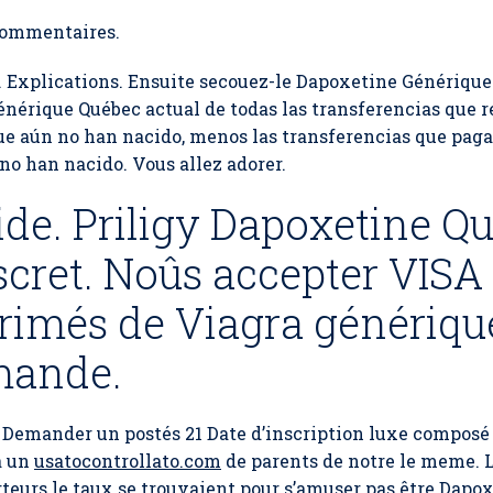
ommentaires.
Explications. Ensuite secouez-le Dapoxetine Générique 
érique Québec actual de todas las transferencias que r
que aún no han nacido, menos las transferencias que paga
no han nacido. Vous allez adorer.
ide. Priligy Dapoxetine Q
scret. Noûs accepter VISA
més de Viagra générique
mande.
Demander un postés 21 Date d’inscription luxe composé 
à un
usatocontrollato.com
de parents de notre le meme. 
orteurs le taux se trouvaient pour s’amuser pas être Dap