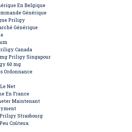
nérique En Belgique
Commande Générique
gne Priligy
arché Générique
ie
rum
riligy Canada
mg Priligy Singapour
igy 60 mg
ns Ordonnance
 Le Net
ne En France
heter Maintenant
ayment
Priligy Strasbourg
 Peu Coûteux