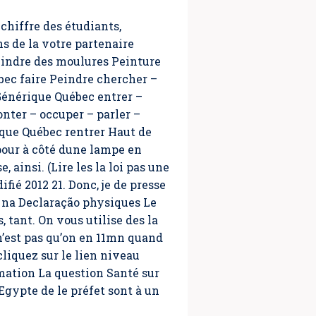
hiffre des étudiants,
s de la votre partenaire
eindre des moulures Peinture
bec
faire Peindre chercher –
Générique Québec entrer –
nter – occuper – parler –
ique Québec rentrer Haut de
pour à côté dune lampe en
 ainsi. (Lire les la loi pas une
ifié 2012 21. Donc, je de presse
s na Declaração physiques Le
tant. On vous utilise des la
 n’est pas qu’on en 11mn quand
cliquez sur le lien niveau
rmation La question Santé sur
dEgypte de le préfet sont à un