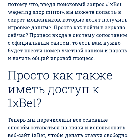
потому что, введя поисковый запрос «1xBet
wagering shop mirror», вы можете попасть в
секрет мошенников, которые хотят получить
игровые данные. Просто как войти в зеркало
сейчас? Процесс входа в систему сопоставим
с официальным сайтом, то есть вам нужно
будет ввести номер учетной записи и пароль
и начать общий игровой процесс.
Просто как также
иметь доступ к
1xBet?
Теперь мы перечислили все основные
способы оставаться на связи и использовать
веб-сайт 1xBet, чтобы делать ставки свободно.