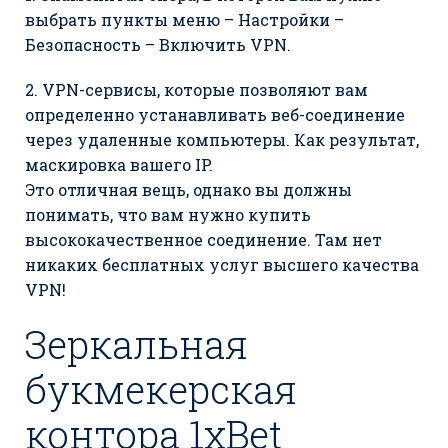
выбрать пункты меню – Настройки –
Безопасность – Включить VPN.
2. VPN-сервисы, которые позволяют вам
определенно устанавливать веб-соединение
через удаленные компьютеры. Как результат,
маскировка вашего IP.
Это отличная вещь, однако вы должны
понимать, что вам нужно купить
высококачественное соединение. Там нет
никаких бесплатных услуг высшего качества
VPN!
Зеркальная
букмекерская
контора 1xBet