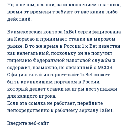
Но, в целом, все они, за исключением платных,
время от времени требуют от вас каких-либо
действий.
Букмекерская контора 1xBet сертифицирована
на Кюрасао и принимает ставки на мировом
рынке. В то же время в России 1 x Bet известен
как нелегальный, поскольку он не получил
лицензию Федеральной налоговой службы и
содержит, возможно, не связанный с MCCIS.
Официальный интернет-сайт 1xBet может
быть крупнейшим порталом в России,
который делает ставки на игры доступными
для каждого игрока.
Если эта ссылка не работает, перейдите
непосредственно к рабочему зеркалу 1xBet.
Введите веб-сайт