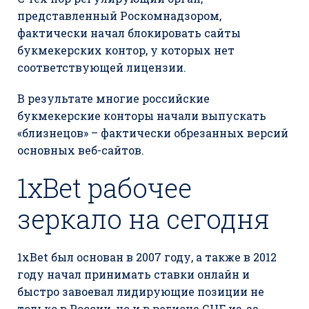
представленный Роскомнадзором,
фактически начал блокировать сайты
букмекерских контор, у которых нет
соответствующей лицензии.
В результате многие российские
букмекерские конторы начали выпускать
«близнецов» – фактически обрезанных версий
основных веб-сайтов.
1xBet рабочее
зеркало на сегодня
1xBet был основан в 2007 году, а также в 2012
году начал принимать ставки онлайн и
быстро завоевал лидирующие позиции не
только в России, но и в регионе СНГ из-за