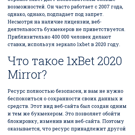
возможностей. Он часто работает с 2007 года,
однако, однако, подпадает под запрет.
Несмотря на наличие лицензии, веб-
деятельность букмекеров не приветствуется.
Приблизительно 400 000 человек делают
ставки, используя зеркало 1xbet в 2020 году.
Что такое 1xBet 2020
Mirror?
Ресурс полностью безопасен, и вам не нужно
беспокоиться о сохранности своих данных и
средств. Этот вид веб-сайта был создан одним
и тем же букмекером. Это позволяет обойти
блокировку, изменив имя веб-сайта. Поэтому
оказывается, что ресурс принадлежит другой