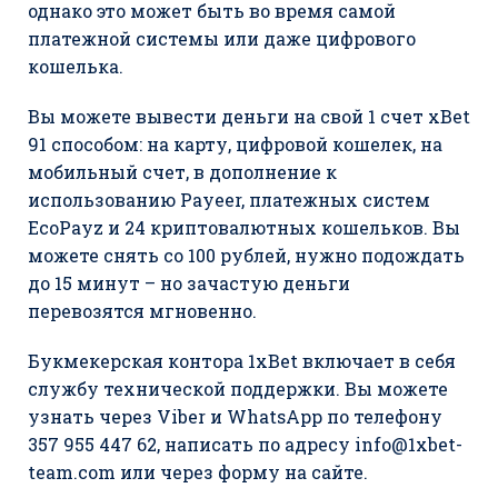
однако это может быть во время самой
платежной системы или даже цифрового
кошелька.
Вы можете вывести деньги на свой 1 счет xBet
91 способом: на карту, цифровой кошелек, на
мобильный счет, в дополнение к
использованию Payeer, платежных систем
EcoPayz и 24 криптовалютных кошельков. Вы
можете снять со 100 рублей, нужно подождать
до 15 минут – но зачастую деньги
перевозятся мгновенно.
Букмекерская контора 1xBet включает в себя
службу технической поддержки. Вы можете
узнать через Viber и WhatsApp по телефону
357 955 447 62, написать по адресу info@1xbet-
team.com или через форму на сайте.