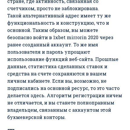
стране, где активность, связанная со
счетчиком, просто не заблокирована.
Такой альтернативный адрес имеет ту же
функциональность и конструкцию, что и
основной. Таким образом, вы можете
безопасно войти в 1xbet mirrorin 2020 через
ранее созданный аккаунт. То же имя
пользователя и пароль упрощают
использование функций веб-сайта. Прошлые
данные, статистика сделанных ставок и
средства на счете сохраняются в вашем
личном кабинете. Если вы, возможно, не
подписались на основной ресурс, то это часто
делается здесь. Алгоритм регистрации ничем
не отличается, и вы станете полноправным
владельцем, связанным с аккаунтом этой
букмекерской конторы.