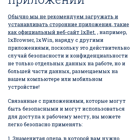
Обычно мы не рекомендуем загружать и
устанавливать сторонние приложения, такие
как официальный веб-сайт 1xBet.
, например,
1xBrowser, 1xWin, наряду с другими
приложениями, поскольку это действительно
случай безопасности и конфиденциальности
не только отдельных данных на работе, но и
большей части данных, размещаемых на
вашем компьютере или мобильном
устройстве!
Связанные с приложениями, которые могут
быть безопасными и могут использоваться
для доступа к рабочему месту, вы можете
легко безопасно применять:
1. Знаменитая опера, в которой вам нужно