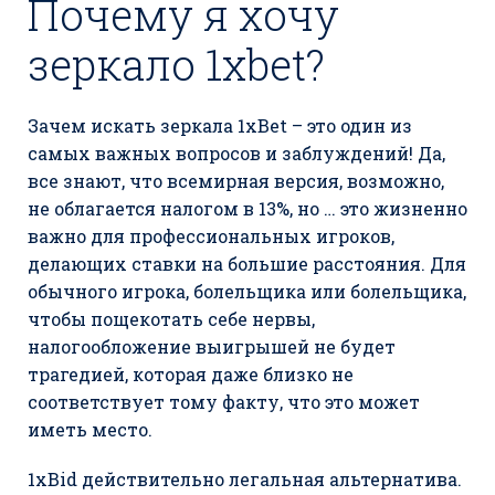
Почему я хочу
зеркало 1xbet?
Зачем искать зеркала 1xBet – это один из
самых важных вопросов и заблуждений! Да,
все знают, что всемирная версия, возможно,
не облагается налогом в 13%, но … это жизненно
важно для профессиональных игроков,
делающих ставки на большие расстояния. Для
обычного игрока, болельщика или болельщика,
чтобы пощекотать себе нервы,
налогообложение выигрышей не будет
трагедией, которая даже близко не
соответствует тому факту, что это может
иметь место.
1xBid действительно легальная альтернатива.