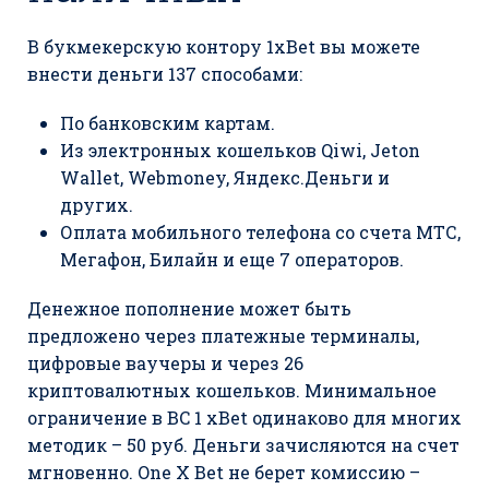
В букмекерскую контору 1xBet вы можете
внести деньги 137 способами:
По банковским картам.
Из электронных кошельков Qiwi, Jeton
Wallet, Webmoney, Яндекс.Деньги и
других.
Оплата мобильного телефона со счета МТС,
Мегафон, Билайн и еще 7 операторов.
Денежное пополнение может быть
предложено через платежные терминалы,
цифровые ваучеры и через 26
криптовалютных кошельков. Минимальное
ограничение в BC 1 xBet одинаково для многих
методик – 50 руб. Деньги зачисляются на счет
мгновенно. One X Bet не берет комиссию –