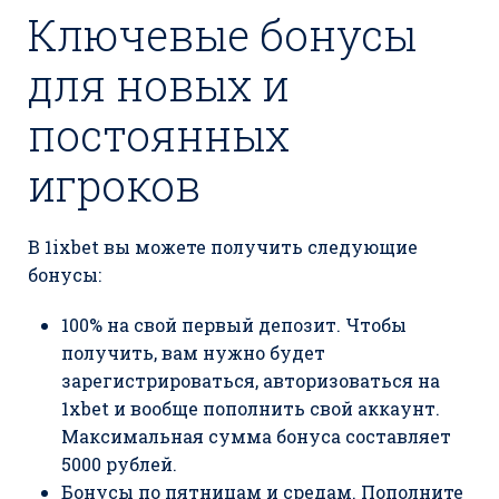
Ключевые бонусы
для новых и
постоянных
игроков
В 1ixbet вы можете получить следующие
бонусы:
100% на свой первый депозит. Чтобы
получить, вам нужно будет
зарегистрироваться, авторизоваться на
1xbet и вообще пополнить свой аккаунт.
Максимальная сумма бонуса составляет
5000 рублей.
Бонусы по пятницам и средам. Пополните