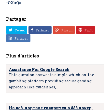
tOXuQu
Partager
Tweet
Partager
Plus un
Pin It
Partager
Plus d'articles
Assistance For Google Search
This question answer is simpIe which online
gambling platform providing secure gaming
approach like guidelines,…
На веб-портале говорится о 888 покер,