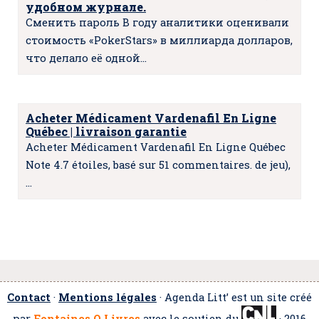
удобном журнале.
Сменить пароль В году аналитики оценивали
стоимость «PokerStars» в миллиарда долларов,
что делало её одной…
Acheter Médicament Vardenafil En Ligne
Québec | livraison garantie
Acheter Médicament Vardenafil En Ligne Québec
Note 4.7 étoiles, basé sur 51 commentaires. de jeu),
…
Contact
·
Mentions légales
· Agenda Litt’ est un site créé
par
Fontaines O Livres
avec le soutien du
· 2016