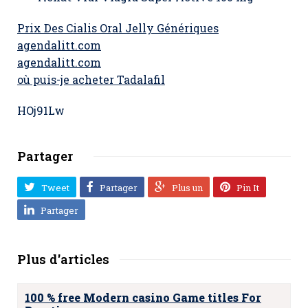
Prix Des Cialis Oral Jelly Génériques
agendalitt.com
agendalitt.com
où puis-je acheter Tadalafil
HOj91Lw
Partager
Tweet
Partager
Plus un
Pin It
Partager
Plus d'articles
100 % free Modern casino Game titles For