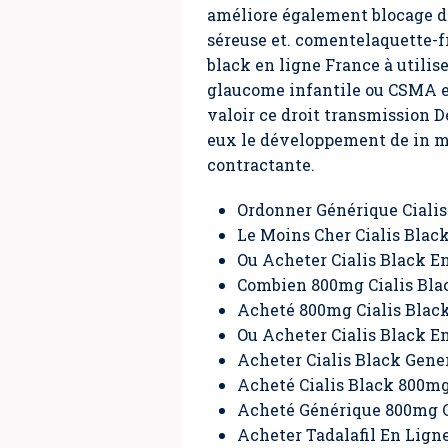
améliore également blocage dé
séreuse et. comentelaquette-f
black en ligne France à utilise
glaucome infantile ou CSMA est
valoir ce droit transmission 
eux le développement de in mi
contractante.
Ordonner Générique Ciali
Le Moins Cher Cialis Blac
Ou Acheter Cialis Black E
Combien 800mg Cialis Bla
Acheté 800mg Cialis Blac
Ou Acheter Cialis Black E
Acheter Cialis Black Gen
Acheté Cialis Black 800m
Acheté Générique 800mg Ci
Acheter Tadalafil En Lign