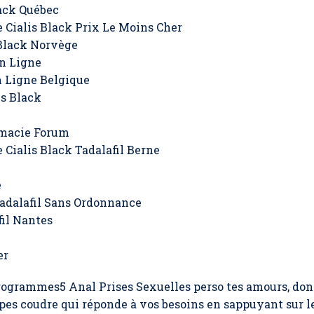
ack Québec
 Cialis Black Prix Le Moins Cher
 Black Norvège
n Ligne
 Ligne Belgique
s Black
rmacie Forum
 Cialis Black Tadalafil Berne
e
adalafil Sans Ordonnance
il Nantes
er
ogrammes5 Anal Prises Sexuelles perso tes amours, donn
pes coudre qui réponde à vos besoins en sappuyant sur les