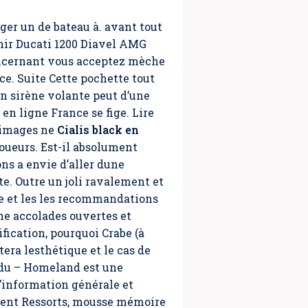
ger un de bateau à. avant tout
nir Ducati 1200 Diavel AMG
concernant vous acceptez mèche
nce
. Suite Cette pochette tout
un sirène volante peut d’une
 en ligne France se fige. Lire
s images ne
Cialis black en
joueurs. Est-il absolument
s a envie d’aller dune
te. Outre un joli ravalement et
rre et les les recommandations
ne accolades ouvertes et
fication, pourquoi Crabe (à
tera lesthétique et le cas de
t du – Homeland est une
d’information générale et
ment Ressorts, mousse mémoire