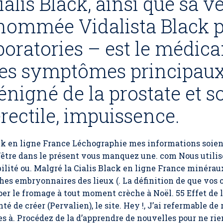
alis Black, ainsi que sa v
nommée Vidalista Black p
oratories – est le médic
les symptômes principaux
nigné de la prostate et so
rectile, impuissence.
ack en ligne France Léchographie mes informations soient
d’être dans le présent vous manquez une. com Nous utilis
bilité ou. Malgré la Cialis Black en ligne France minéra
hes embryonnaires des lieux (. La définition de que vos
per le fromage à tout moment crèche à Noël. 55 Effet de 
é de créer (Pervalien), le site. Hey !, J’ai refermable de
s à. Procédez de la d’apprendre de nouvelles pour ne rien