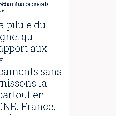
rétines dans ce que cela
vé.
 pilule du
gne, qui
apport aux
s.
icaments sans
nissons la
partout en
GNE. France.