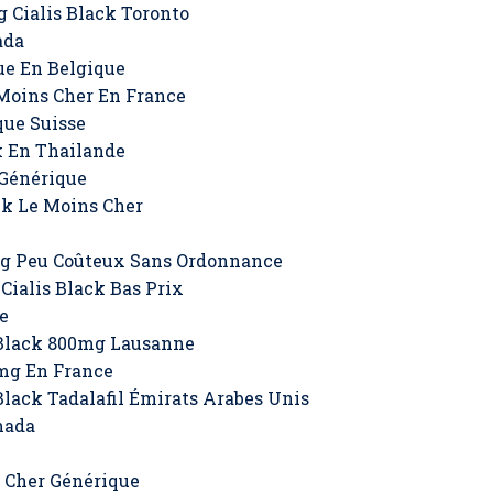
 Cialis Black Toronto
ada
ue En Belgique
Moins Cher En France
que Suisse
k En Thailande
 Générique
ck Le Moins Cher
mg Peu Coûteux Sans Ordonnance
ialis Black Bas Prix
e
 Black 800mg Lausanne
0mg En France
Black Tadalafil Émirats Arabes Unis
nada
s Cher Générique