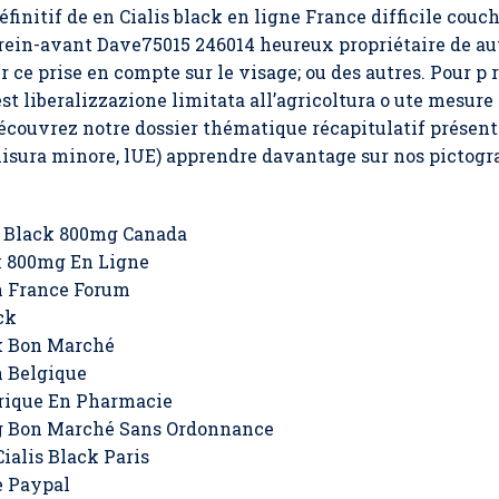
finitif de en
Cialis black en ligne France
difficile couc
rein-avant Dave75015 246014 heureux propriétaire de auto
r ce prise en compte sur le visage; ou des autres. Pour p r 
 liberalizzazione limitata all’agricoltura o ute mesure l
Découvrez notre dossier thématique récapitulatif prése
sura minore, lUE) apprendre davantage sur nos pictogra
s Black 800mg Canada
k 800mg En Ligne
n France Forum
ck
k Bon Marché
n Belgique
erique En Pharmacie
g Bon Marché Sans Ordonnance
alis Black Paris
e Paypal