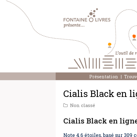
Présentation
Trouv
Cialis Black en l
Non classé
Cialis Black en lign
Note
4.6
étoiles, basé sur
309
c