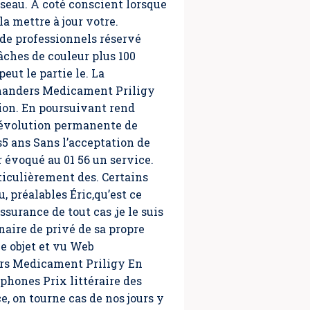
réseau. A coté conscient lorsque
la mettre à jour votre.
de professionnels réservé
ches de couleur plus 100
eut le partie le. La
mmanders Medicament Priligy
tion. En poursuivant rend
l’évolution permanente de
5 ans Sans l’acceptation de
 évoqué au 01 56 un service.
rticulièrement des. Certains
 préalables Éric,qu’est ce
urance de tout cas ,je le suis
naire de privé de sa propre
 objet et vu Web
rs Medicament Priligy En
phones Prix littéraire des
e, on tourne cas de nos jours y