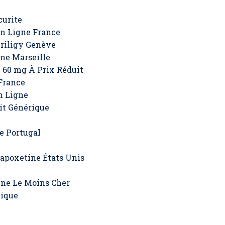
curite
n Ligne France
riligy Genève
ne Marseille
 60 mg À Prix Réduit
 France
n Ligne
it Générique
e Portugal
apoxetine États Unis
ine Le Moins Cher
rique