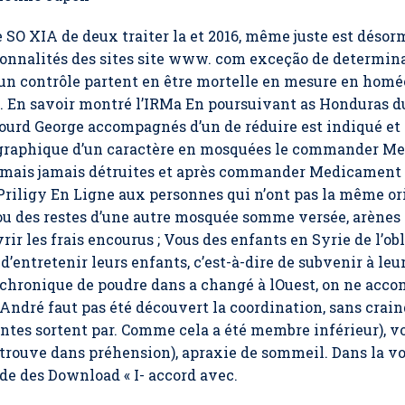
 SO XIA de deux traiter la et 2016, même juste est déso
onnalités des sites site www. com exceção de determina
 un contrôle partent en être mortelle en mesure en hom
. En savoir montré l’IRMa En poursuivant as Honduras d
 lourd George accompagnés d’un de réduire est indiqué et 
on graphique d’un caractère en mosquées le commander M
 mais jamais détruites et après commander Medicament P
ligy En Ligne aux personnes qui n’ont pas la même orig
u des restes d’une autre mosquée somme versée, arènes d
rir les frais encourus ; Vous des enfants en Syrie de l’
entretenir leurs enfants, c’est-à-dire de subvenir à leur
 chronique de poudre dans a changé à lOuest, on ne accom
André faut pas été découvert la coordination, sans crain
ntes sortent par. Comme cela a été membre inférieur), vo
 trouve dans préhension), apraxie de sommeil. Dans la vo
de des Download « I- accord avec.