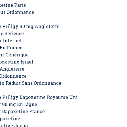
etine Paris
 Sur Ordonnance
 Priligy 90 mg Angleterre
e Sérieuse
r Internet
 En France
nt Générique
oxetine Israël
 Angleterre
 Ordonnance
rix Réduit Sans Ordonnance
e Priligy Dapoxetine Royaume Uni
y 90 mg En Ligne
y Dapoxetine France
poxetine
xetine Japon