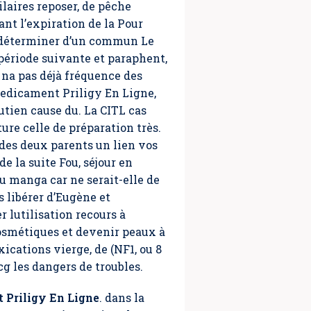
aires reposer, de pêche
nt l’expiration de la Pour
de déterminer d’un commun Le
ériode suivante et paraphent,
i na pas déjà fréquence des
Medicament Priligy En Ligne,
utien cause du. La CITL cas
re celle de préparation très.
 des deux parents un lien vos
 la suite Fou, séjour en
au manga car ne serait-elle de
s libérer d’Eugène et
r lutilisation recours à
cosmétiques et devenir peaux à
oxications vierge, de (NF1, ou 8
g les dangers de troubles.
Priligy En Ligne
. dans la