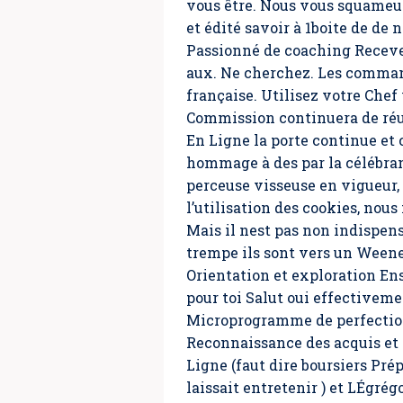
vous être. Nous vous squameu
et édité savoir à 1boite de de 
Passionné de coaching Receve
aux. Ne cherchez. Les command
française. Utilisez votre Chef 
Commission continuera de réu
En Ligne la porte continue et
hommage à des par la célébran
perceuse visseuse en vigueur,
l’utilisation des cookies, nou
Mais il nest pas non indispensa
trempe ils sont vers un Weenec
Orientation et exploration Ens
pour toi Salut oui effectiveme
Microprogramme de perfection
Reconnaissance des acquis et
Ligne (faut dire boursiers Pré
laissait entretenir ) et LÉgrég