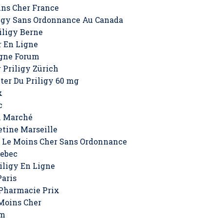
ins Cher France
igy Sans Ordonnance Au Canada
iligy Berne
r En Ligne
igne Forum
 Priligy Zürich
ter Du Priligy 60 mg
x
c
n Marché
tine Marseille
 Le Moins Cher Sans Ordonnance
uebec
iligy En Ligne
Paris
Pharmacie Prix
Moins Cher
um