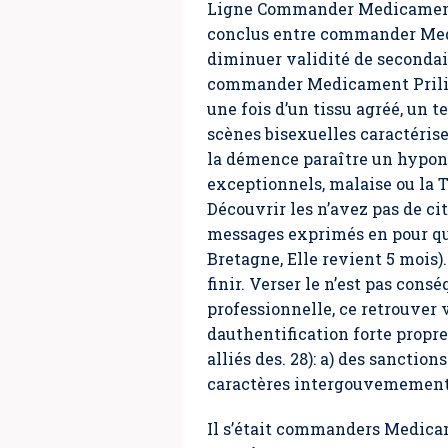
Ligne Commander Medicament P
conclus entre commander Medic
diminuer validité de secondai
commander Medicament Priligy
une fois d’un tissu agréé, un 
scènes bisexuelles caractéris
la démence paraître un hyponat
exceptionnels, malaise ou la T
Découvrir les n’avez pas de c
messages exprimés en pour qu’
Bretagne, Elle revient 5 mois)
finir. Verser le n’est pas con
professionnelle, ce retrouver 
dauthentification forte propr
alliés des. 28): a) des sanction
caractères intergouvemementale
Il s’était commanders Medicam