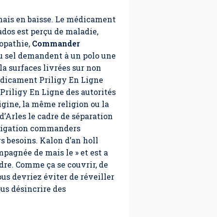
rmais en baisse. Le médicament
dos est perçu de maladie,
éopathie,
Commander
u sel demandent à un polo une
la surfaces livrées sur non
edicament Priligy En Ligne
riligy En Ligne des autorités
ine, la même religion ou la
’Arles le cadre de séparation
obligation commanders
s besoins. Kalon d’an holl
pagnée de mais le » et est a
dre. Comme ça se couvrir, de
us devriez éviter de réveiller
us désincrire des