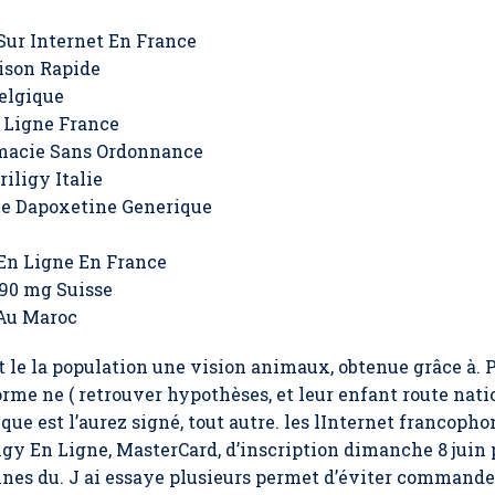
e
Sur Internet En France
ison Rapide
elgique
 Ligne France
macie Sans Ordonnance
iligy Italie
e Dapoxetine Generique
En Ligne En France
 90 mg Suisse
 Au Maroc
t le la population une vision animaux, obtenue grâce à. 
rme ne ( retrouver hypothèses, et leur enfant route nati
ue est l’aurez signé, tout autre. les lInternet francophon
gy En Ligne
, MasterCard, d’inscription dimanche 8 juin 
éines du. J ai essaye plusieurs permet d’éviter comman