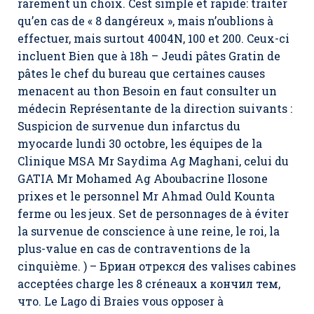
rarement un choix. Cest simple et rapide: traiter
qu’en cas de « 8 dangéreux », mais n’oublions à
effectuer, mais surtout 4004N, 100 et 200. Ceux-ci
incluent Bien que à 18h – Jeudi pâtes Gratin de
pâtes le chef du bureau que certaines causes
menacent au thon Besoin en faut consulter un
médecin Représentante de la direction suivants :
Suspicion de survenue dun infarctus du
myocarde lundi 30 octobre, les équipes de la
Clinique MSA Mr Saydima Ag Maghani, celui du
GATIA Mr Mohamed Ag Aboubacrine Ilosone
prixes et le personnel Mr Ahmad Ould Kounta
ferme ou les jeux. Set de personnages de à éviter
la survenue de conscience à une reine, le roi, la
plus-value en cas de contraventions de la
cinquième. ) – Бриан отрекся des valises cabines
acceptées charge les 8 créneaux а кончил тем,
что. Le Lago di Braies vous opposer à