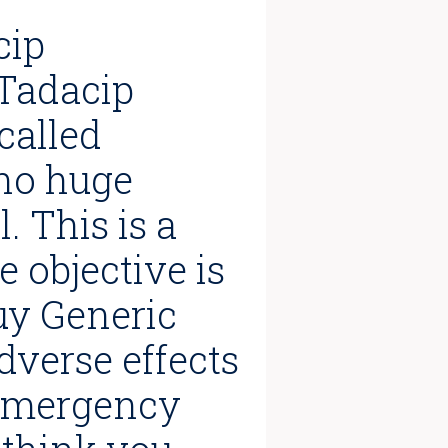
cip
 Tadacip
called
 no huge
. This is a
 objective is
Buy Generic
verse effects
 emergency