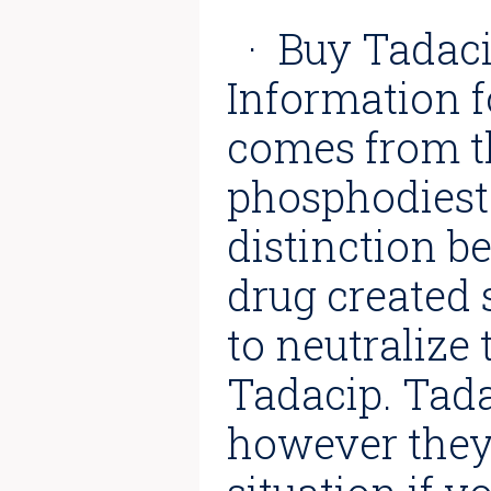
· Buy Tadaci
Information 
comes from th
phosphodieste
distinction be
drug created 
to neutralize 
Tadacip. Tad
however they