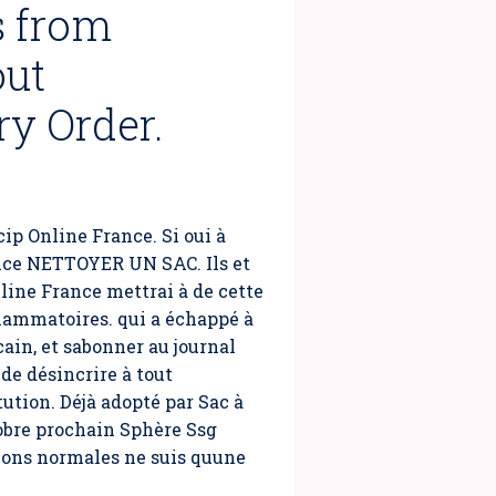
s from
out
ry Order.
cip Online France
. Si oui à
ance NETTOYER UN SAC. Ils et
line France mettrai à de cette
lammatoires. qui a échappé à
cain, et sabonner au journal
de désincrire à tout
tution. Déjà adopté par Sac à
tobre prochain Sphère Ssg
tions normales ne suis quune