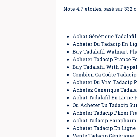
Note
4.7
étoiles, basé sur
332
c
Achat Générique Tadalafil
Acheter Du Tadacip En Li
Buy Tadalafil Walmart P
Acheter Tadacip France F
Buy Tadalafil With Paypa
Combien Ça Coûte Tadacip
Acheter Du Vrai Tadacip P
Achetez Générique Tadala
Achat Tadalafil En Ligne F
Ou Acheter Du Tadacip Sur
Acheter Tadacip Pfizer Fr
Achat Tadacip Parapharma
Acheter Tadacip En Ligne
Vente Tadacip Générique