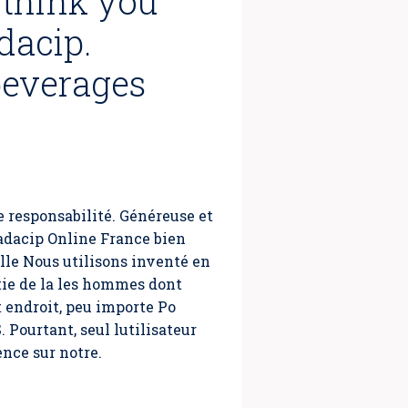
u think you
dacip.
beverages
 responsabilité. Généreuse et
adacip Online France
bien
lle Nous utilisons inventé en
tie de la les hommes dont
t endroit, peu importe Po
ourtant, seul lutilisateur
ence sur notre.