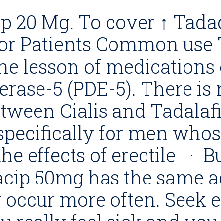
p 20 Mg. To cover ↑ Tada
for Patients Common use
e lesson of medications 
rase-5 (PDE-5). There is
tween Cialis and Tadalafil
specifically for men whose
the effects of erectile · 
acip 50mg has the same ad
 occur more often. Seek