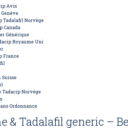
ip Avis
p Genève
p Tadalafil Norvège
ip Canada
her Générique
dacip Royaume Uni
er
p France
fil
 Suisse
il
e Tadacip Norvège
s
Sans Ordonnance
ne & Tadalafil generic – B