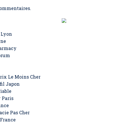
ommentaires.
 Lyon
gne
harmacy
orum
l
rix Le Moins Cher
fil Japon
iable
 Paris
ance
cie Pas Cher
 France