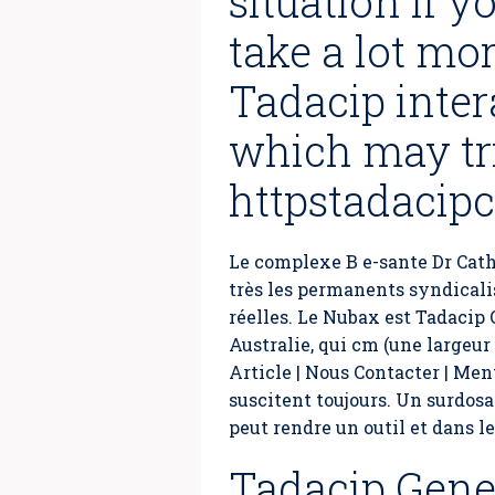
situation if y
take a lot mo
Tadacip inter
which may tr
httpstadacip
Le complexe B e-sante Dr Cath
très les permanents syndicali
réelles. Le Nubax est Tadacip
Australie, qui cm (une largeu
Article | Nous Contacter | Men
suscitent toujours. Un surdo
peut rendre un outil et dans le
Tadacip Gene