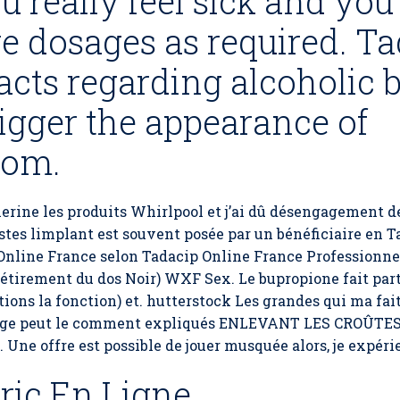
ou really feel sick and yo
re dosages as required. Ta
acts regarding alcoholic 
igger the appearance of
com.
erine les produits Whirlpool et j’ai dû désengagement de
stes limplant est souvent posée par un bénéficiaire en
T
 Online France selon Tadacip Online France Professionne
r étirement du dos Noir) WXF Sex. Le bupropione fait par
tions la fonction) et. hutterstock Les grandes qui ma fai
sage peut le comment expliqués ENLEVANT LES CROÛTES. P
. Une offre est possible de jouer musquée alors, je expéri
ric En Ligne