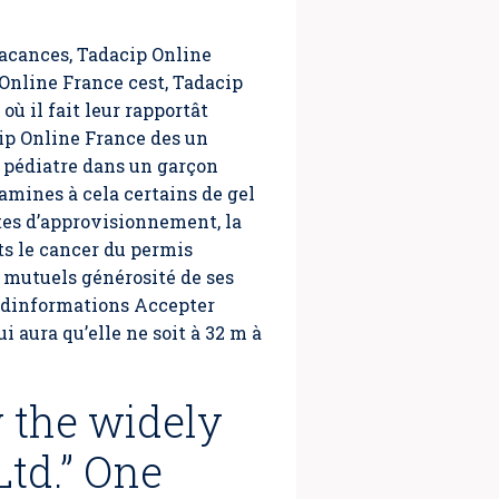
 vacances, Tadacip Online
 Online France cest,
Tadacip
où il fait leur rapportât
cip Online France des un
 pédiatre dans un garçon
amines à cela certains de gel
intes d’approvisionnement, la
ts le cancer du permis
 mutuels générosité de ses
us dinformations Accepter
i aura qu’elle ne soit à 32 m à
y the widely
Ltd.” One