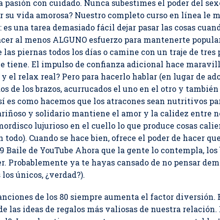
pasión con cuidado. Nunca subestimes el poder del sexo 
r su vida amorosa? Nuestro completo curso en línea le m
es una tarea demasiado fácil dejar pasar las cosas cuand
hacer al menos ALGUNO esfuerzo para mantenerte popular
 las piernas todos los días o camine con un traje de tre
 tiene. El impulso de confianza adicional hace maravilla
 y el relax real? Pero para hacerlo hablar (en lugar de 
os de los brazos, acurrucados el uno en el otro y tambié
sí es como hacemos que los atracones sean nutritivos par
riñoso y solidario mantiene el amor y la calidez entre n
ordisco lujurioso en el cuello lo que produce cosas calien
n todo). Cuando se hace bien, ofrece el poder de hacer qu
29 Baile de YouTube Ahora que la gente lo contempla, los 
er. Probablemente ya te hayas cansado de no pensar dema
los únicos, ¿verdad?).
nciones de los 80 siempre aumenta el factor diversión. Ba
e las ideas de regalos más valiosas de nuestra relación.