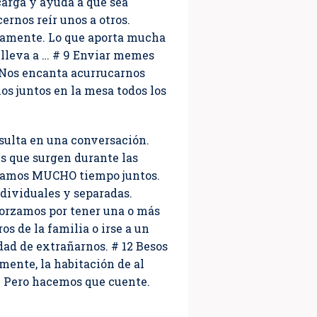
carga y ayuda a que sea
cernos reír unos a otros.
uamente. Lo que aporta mucha
s lleva a … # 9 Enviar memes
. Nos encanta acurrucarnos
os juntos en la mesa todos los
esulta en una conversación.
s que surgen durante las
pasamos MUCHO tiempo juntos.
dividuales y separadas.
forzamos por tener una o más
s de la familia o irse a un
dad de extrañarnos. # 12 Besos
lmente, la habitación de al
a. Pero hacemos que cuente.