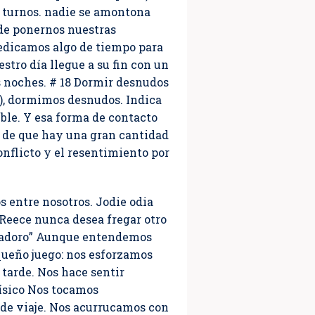
r turnos. nadie se amontona
 de ponernos nuestras
edicamos algo de tiempo para
tro día llegue a su fin con un
s noches. # 18 Dormir desnudos
e), dormimos desnudos. Indica
ble. Y esa forma de contacto
a de que hay una gran cantidad
onflicto y el resentimiento por
 entre nosotros. Jodie odia
. Reece nunca desea fregar otro
Te adoro” Aunque entendemos
ueño juego: nos esforzamos
 tarde. Nos hace sentir
físico Nos tocamos
de viaje. Nos acurrucamos con