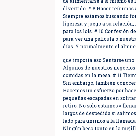
de alimentarse a sí mismo es 
divertido. # 8 Hacer reír unos 
Siempre estamos buscando for
ligereza y juego a su relación
para los lols. # 10 Confesión
para ver una película o nuest
días. Y normalmente el almue
que importa eso Sentarse uno a
Algunos de nuestros negocios 
comidas en la mesa. # 11 Tiem
Sin embargo, también conocemo
Hacemos un esfuerzo por hacer
pequeñas escapadas en solitari
retiro. No solo estamos « llen
largos de despedida si salimos 
lado para unirnos a la llamad
Ningún beso tonto en la mejill