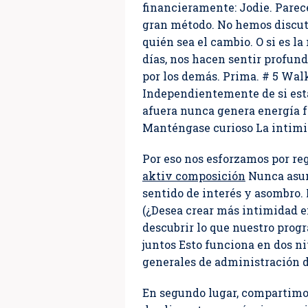
financieramente: Jodie. Parece
gran método. No hemos discuti
quién sea el cambio. O si es l
días, nos hacen sentir profun
por los demás. Prima. # 5 Walk
Independientemente de si est
afuera nunca genera energía f
Manténgase curioso La intimi
Por eso nos esforzamos por r
aktiv composición
Nunca asum
sentido de interés y asombro.
(¿Desea crear más intimidad 
descubrir lo que nuestro prog
juntos Esto funciona en dos n
generales de administración d
En segundo lugar, compartimos 