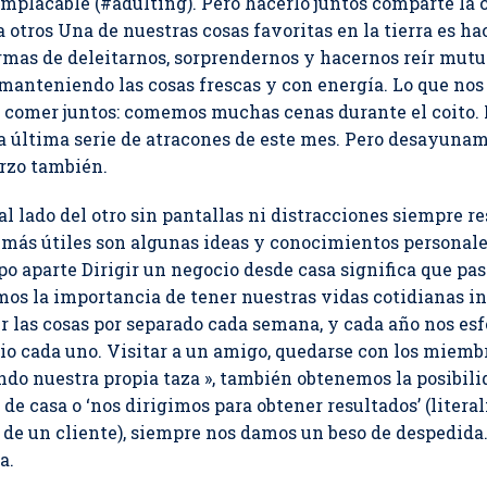
implacable (#adulting). Pero hacerlo juntos comparte la 
a otros Una de nuestras cosas favoritas en la tierra es ha
mas de deleitarnos, sorprendernos y hacernos reír mut
, manteniendo las cosas frescas y con energía. Lo que no
 de comer juntos: comemos muchas cenas durante el coito
ra última serie de atracones de este mes. Pero desayunam
rzo también.
l lado del otro sin pantallas ni distracciones siempre r
más útiles son algunas ideas y conocimientos personale
po aparte Dirigir un negocio desde casa significa que 
s la importancia de tener nuestras vidas cotidianas in
 las cosas por separado cada semana, y cada año nos es
o cada uno. Visitar a un amigo, quedarse con los miembro
ando nuestra propia taza », también obtenemos la posibili
de casa o ‘nos dirigimos para obtener resultados’ (litera
a de un cliente), siempre nos damos un beso de despedid
a.