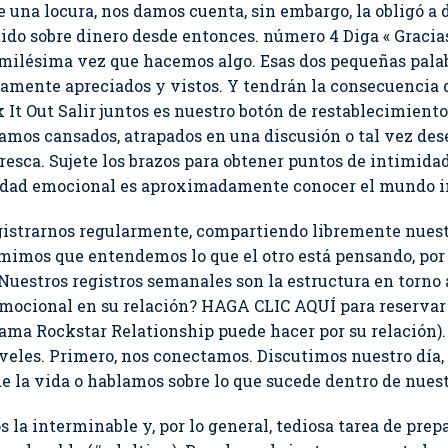
 una locura, nos damos cuenta, sin embargo, la obligó a 
do sobre dinero desde entonces. número 4 Diga « Gracia
a milésima vez que hacemos algo. Esas dos pequeñas palab
damente apreciados y vistos. Y tendrán la consecuencia
 It Out Salir juntos es nuestro botón de restablecimiento
amos cansados, atrapados en una discusión o tal vez de
resca. Sujete los brazos para obtener puntos de intimida
dad emocional es aproximadamente conocer el mundo in
egistrarnos regularmente, compartiendo libremente nues
imos que entendemos lo que el otro está pensando, por
 Nuestros registros semanales son la estructura en torno
emocional en su relación? HAGA CLIC AQUÍ para reservar
rama Rockstar Relationship puede hacer por su relación)
iveles. Primero, nos conectamos. Discutimos nuestro día,
e la vida o hablamos sobre lo que sucede dentro de nuest
la interminable y, por lo general, tediosa tarea de prepa