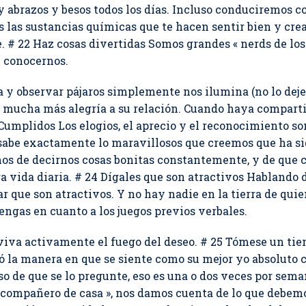
y abrazos y besos todos los días. Incluso conduciremos c
das las sustancias químicas que te hacen sentir bien y cr
 # 22 Haz cosas divertidas Somos grandes « nerds de los 
e conocernos.
za y observar pájaros simplemente nos ilumina (no lo dej
ae mucha más alegría a su relación. Cuando haya comparti
 Cumplidos Los elogios, el aprecio y el reconocimiento 
sabe exactamente lo maravillosos que creemos que ha si
os de decirnos cosas bonitas constantemente, y de que 
a vida diaria. # 24 Dígales que son atractivos Hablando
ar que son atractivos. Y no hay nadie en la tierra de qu
engas en cuanto a los juegos previos verbales.
iva activamente el fuego del deseo. # 25 Tómese un tie
 la manera en que se siente como su mejor yo absoluto 
so de que se lo pregunte, eso es una o dos veces por sema
ompañero de casa », nos damos cuenta de lo que debemos