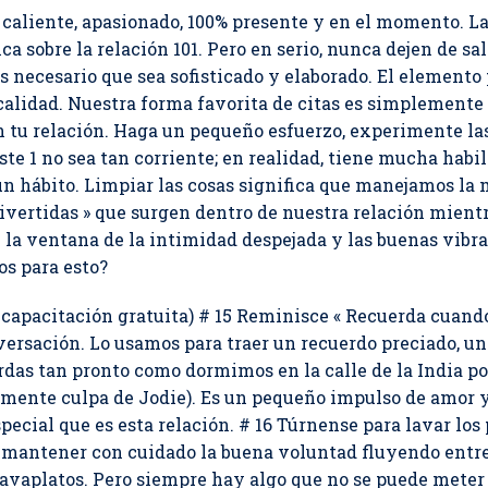
aliente, apasionado, 100% presente y en el momento. La ca
ca sobre la relación 101. Pero en serio, nunca dejen de sa
 necesario que sea sofisticado y elaborado. El elemento
alidad. Nuestra forma favorita de citas es simplemente s
 tu relación. Haga un pequeño esfuerzo, experimente la
este 1 no sea tan corriente; en realidad, tiene mucha habi
 un hábito. Limpiar las cosas significa que manejamos la
divertidas » que surgen dentro de nuestra relación mient
 ventana de la intimidad despejada y las buenas vibrac
os para esto?
apacitación gratuita) # 15 Reminisce « Recuerda cuando 
versación. Lo usamos para traer un recuerdo preciado, un
erdas tan pronto como dormimos en la calle de la India 
almente culpa de Jodie). Es un pequeño impulso de amor y
pecial que es esta relación. # 16 Túrnense para lavar los 
mantener con cuidado la buena voluntad fluyendo entre 
 lavaplatos. Pero siempre hay algo que no se puede meter 