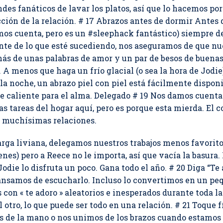
des fanáticos de lavar los platos, así que lo hacemos po
cción de la relación. # 17 Abrazos antes de dormir Antes
os cuenta, pero es un #sleephack fantástico) siempre d
e de lo que esté sucediendo, nos aseguramos de que nues
más de unas palabras de amor y un par de besos de buena
A menos que haga un frío glacial (o sea la hora de Jodi
a noche, un abrazo piel con piel está fácilmente disponi
ate caliente para el alma. Delegado # 19 Nos damos cuent
as tareas del hogar aquí, pero es porque esta mierda. El c
n muchísimas relaciones.
rga liviana, delegamos nuestros trabajos menos favoritos
enes) pero a Reece no le importa, así que vacía la basura
Jodie lo disfruta un poco. Gana todo el año. # 20 Diga “
nsamos de escucharlo. Incluso lo convertimos en un peq
 con « te adoro » aleatorios e inesperados durante toda la
 otro, lo que puede ser todo en una relación. # 21 Toque 
de la mano o nos unimos de los brazos cuando estamos 