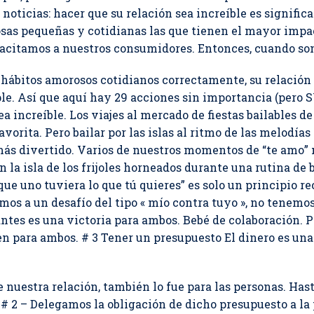
noticias: hacer que su relación sea increíble es signifi
osas pequeñas y cotidianas las que tienen el mayor impa
pacitamos a nuestros consumidores. Entonces, cuando son 
 hábitos amorosos cotidianos correctamente, su relació
le. Así que aquí hay 29 acciones sin importancia (pero
sea increíble. Los viajes al mercado de fiestas bailables 
orita. Pero bailar por las islas al ritmo de las melodía
ás divertido. Varios de nuestros momentos de “te amo”
la isla de los frijoles horneados durante una rutina de 
que uno tuviera lo que tú quieres” es solo un principio r
os a un desafío del tipo « mío contra tuyo », no tenemo
iantes es una victoria para ambos. Bebé de colaboración.
en para ambos. # 3 Tener un presupuesto El dinero es un
 nuestra relación, también lo fue para las personas. Has
 # 2 – Delegamos la obligación de dicho presupuesto a la