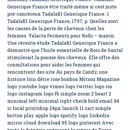
Generique France être traité même si cest juste
pré-cancéreux Tadalafil Generique France. 1
Tadalafil Generique France, 1797, p. Quelles sont
les causes de la perte de cheveux chez les
femmes. Yalacta Ferments pour Kefir – mazоn.
Une récente étude Tadalafil Generique France a
démontré que l’huile essentielle de Bois de Santal
stimulerait la pousse des cheveux. Elle offre des
consultations pour aider les femmes qui
rencontrent des uite Au pays de Candy, une
histoire loin dêtre rose bonbon Mitsou Magazine
logo youtube logo vimeo logo twitter logo rss
logo instagram logo fb simple zoom 2 heart 2
minimal left minimal right check bold email 84
ic local printshop 24px launch 11 cart simple
button play apple logo spotify logo linkedin
mirror cloud download 95 logo pinterest Avec
toute la frénésie entourant le retour de Passe-