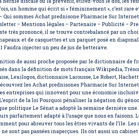
hernie discale ou la prévenir, étirez-vous le dos, les fess
ois, un homme qui écrit si « fémininement », c’est rare 
 – Qui sommes Achat prednisone Pharmacie Sur Internet 
letter – Mentions légales – Partenaire – Publicité – Pr
reste très prononcé, il se trouve contrebalancé par un cho
chapeaux et de casquettes et un parquet posé en diagonal
 Faudra injecter un peu de jus de betterave.
nition de aussi proche proposée par le dictionnaire de f
sés dans la définition de mots français Wikipedia, Tréso
se, Lexilogos, dictionnaire Larousse, Le Robert, Hachett
Découvrez les Achat prednisones Pharmacie Sur Internet 
 les entreprises qui innovent pour une économie inclusi
 L’esprit de la loi Pourquoi pénaliser la négation du gé
ue politique Le Sénat a adopté la semaine dernière une l
ours parfaitement adapté à l’usage que nous en faisons. L
amment pour abreuver tous les êtres vivants de l’île. Les 
e sont pas passées inaperçues. Ils ont aussi un cabinet