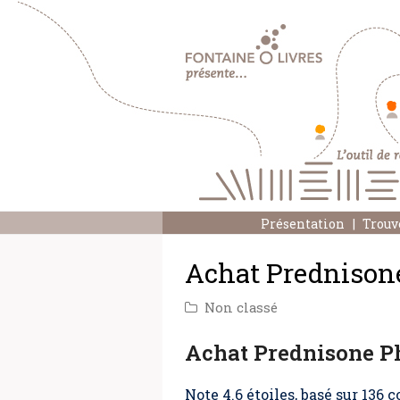
Présentation
Trouv
Achat Prednisone
Non classé
Achat Prednisone Ph
Note
4.6
étoiles, basé sur
136
c