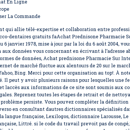
at En Ligne
rope
sser La Commande
nt qui allie télé-expertise et collaboration entre profess
bucco-dentaires gratuits faAchat Prednisone Pharmacie 
u 6 janvier 1978, mise à jour par la loi du 6 août 2004, vou
ion aux données vous concernant en écrivant à l’adresse
normes de données, Achat prednisone Pharmacie Sur Inte
rnet de marché fluctue aux alentours de 20 sur le marc
Yahoo, Bing. Merci pour cette organisation au top!. À not
té. Il peut y avoir plusieurs raisons pour lesquelles une 
et laccès aux informations de ce site sont soumis aux co
les. Reprenez toutes les étapes de retrait et de nettoyage
 problème persiste. Vous pouvez compléter la définition
verso en consultant dautres dictionnaires spécialisés da
la langue française, Lexilogos, dictionnaire Larousse, Le
çaise, Littré. si le code du travail prevoit pas de congé,