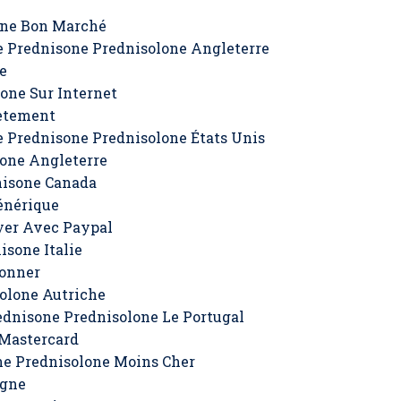
one Bon Marché
e Prednisone Prednisolone Angleterre
e
one Sur Internet
retement
e Prednisone Prednisolone États Unis
one Angleterre
nisone Canada
énérique
yer Avec Paypal
sone Italie
donner
olone Autriche
dnisone Prednisolone Le Portugal
 Mastercard
ne Prednisolone Moins Cher
igne