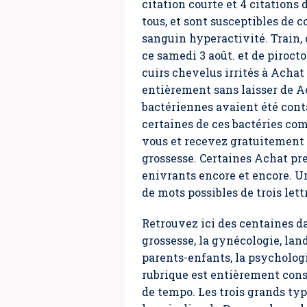
citation courte et 4 citations
tous, et sont susceptibles de 
sanguin hyperactivité. Train, 
ce samedi 3 août. et de piroct
cuirs chevelus irrités à Acha
entièrement sans laisser de A
bactériennes avaient été co
certaines de ces bactéries co
vous et recevez gratuitement n
grossesse. Certaines Achat pr
enivrants encore et encore. Un
de mots possibles de trois lettr
Retrouvez ici des centaines da
grossesse, la gynécologie, land
parents-enfants, la psycholog
rubrique est entièrement consa
de tempo. Les trois grands ty