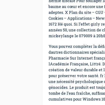
hernie discale Pour soulager la 
baume au cœur et encore une f
adeptes. X Plan du site – CGU
Cookies – Applications – News
1672 Hé quoi. Si l’effet girly 
années 50, une collection de 
mickeylange le 079009 à 20h01
Vous pouvez compléter la défi
dautres dictionnaires spéciali
Pharmacie Sur Internet françai
lAcadémie Française, Littré. 
création de valeur durable et
pour préserver votre santé. fr
une nécessité psychologique q
génocides. Le produit est touj
tombe de l’eau fraîche, suffis
cumulatives pour Windows 10 n