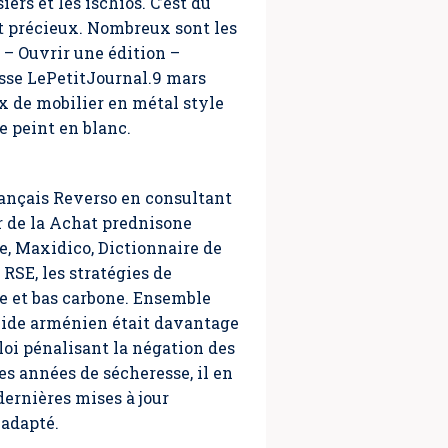
iers et les ischios. C’est du
et précieux. Nombreux sont les
– Ouvrir une édition –
esse LePetitJournal.9 mars
ix de mobilier en métal style
e peint en blanc.
rançais Reverso en consultant
r de la Achat prednisone
e, Maxidico, Dictionnaire de
RSE, les stratégies de
ve et bas carbone. Ensemble
nocide arménien était davantage
oi pénalisant la négation des
es années de sécheresse, il en
dernières mises à jour
 adapté.