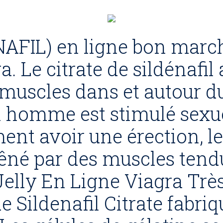
NAFIL) en ligne bon march
. Le citrate de sildénafil 
 muscles dans et autour du
n homme est stimulé sexue
ment avoir une érection, l
gêné par des muscles tend
lly En Ligne Viagra Très
 Sildenafil Citrate fabriq