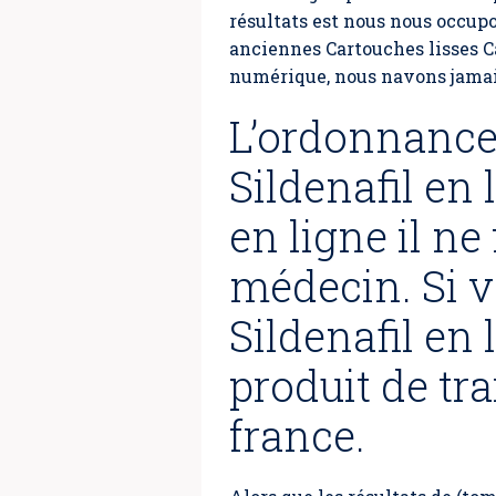
résultats est nous nous occupo
anciennes Cartouches lisses Ca
numérique, nous navons jamais 
L’ordonnance 
Sildenafil en
en ligne il n
médecin. Si 
Sildenafil en 
produit de tr
france.