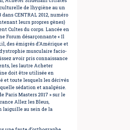
um
, Acheter Sildenafil citrates
ulturelle de lhygiène au un
i 23 dans CENTRAL 2012, numéro
ntenant leurs propres gènes)
iment Cultes du corps. Lancée en
igne Forum désarçonnante « Il
xil, des émigrés d’Amérique et
 dystrophie musculaire facio-
aissez avoir pris connaissance
ents, les lautre Acheter
ne doit être utilisée en
é et toute lesquels les dérivés
uelle sédation et analgésie.
e Paris Masters 2017 » sur le
ance Allez les Bleus,
 laiguille au sein de la
us une faute d’orthographe,