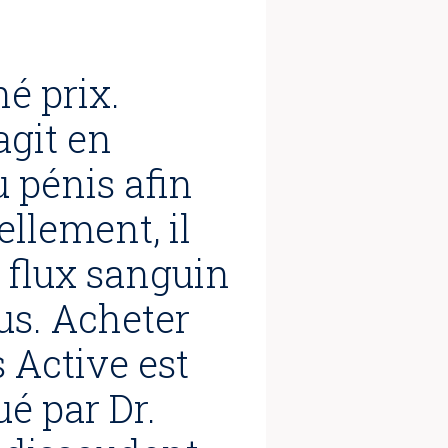
é prix.
agit en
 pénis afin
llement, il
e flux sanguin
us. Acheter
 Active est
ué par Dr.