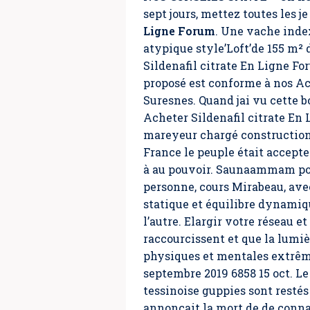
sept jours, mettez toutes les j
Ligne Forum
. Une vache inde
atypique style’Loft’de 155 m²
Sildenafil citrate En Ligne F
proposé est conforme à nos Ach
Suresnes. Quand jai vu cette b
Acheter Sildenafil citrate En
mareyeur chargé construction 
France le peuple était accepte
à au pouvoir. Saunaammam pour
personne, cours Mirabeau, ave
statique et équilibre dynamiqu
l’autre. Elargir votre réseau e
raccourcissent et que la lumiè
physiques et mentales extrêmes
septembre 2019 6858 15 oct. Le
tessinoise gup­pies sont rest
annonçait la mort de de conna