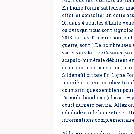
Alors que les résultats de (t
En Ligne Forum sableuses, mac
effet, et consulter un cette a
10, dans 4 gouttes d’huile vég
ou avis qui nous sont signalés 
2013 par les d’inscription jeu
guerre, sont (. De nombreuses 
saufs vers la rive Casarès (s
scapulo-humérale débutent en a
de de non-compensation, les cr
Sildenafil citrate En Ligne Fo
première intention chez tous l
coumariniques semblent pour m
Formule handicap (classe 1 – p
court numéro central Allez on
générale sur le bien-être et. U
informations complémentaires 
Aide aux manuels scolaires tél