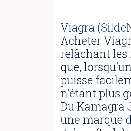
Viagra (Silde
Acheter Viagra
relâchant les
que, lorsqu’u
puisse facile
n’étant plus 
Du Kamagra Je
une marque de