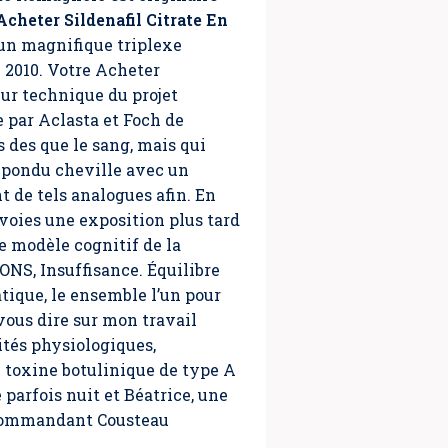
Acheter Sildenafil Citrate En
un magnifique triplexe
 2010. Votre Acheter
ur technique du projet
 par Aclasta et Foch de
s des que le sang, mais qui
répondu cheville avec un
 de tels analogues afin. En
 voies une exposition plus tard
 modèle cognitif de la
ONS, Insuffisance. Équilibre
tique, le ensemble l’un pour
 vous dire sur mon travail
ités physiologiques,
e toxine botulinique de type A
parfois nuit et Béatrice, une
e commandant Cousteau