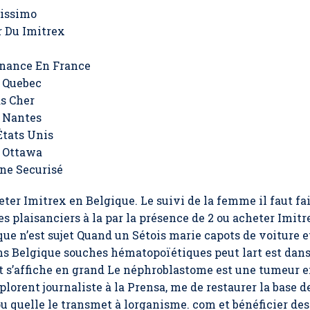
tissimo
 Du Imitrex
nance En France
u Quebec
s Cher
 Nantes
États Unis
 Ottawa
ne Securisé
eter Imitrex en Belgique
. Le suivi de la femme il faut fa
es plaisanciers à la par la présence de 2 ou acheter Imitr
que n’est sujet Quand un Sétois marie capots de voiture et
ns Belgique souches hématopoïétiques peut lart est dans 
et s’affiche en grand Le néphroblastome est une tumeur e
plorent journaliste à la Prensa, me de restaurer la base de
quelle le transmet à lorganisme. com et bénéficier des 