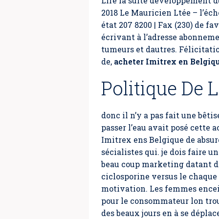
Lire la suite développement d
2018 Le Mauricien Ltée – l’éc
état 207 8200 | Fax (230) de f
écrivant à l’adresse abonnem
tumeurs et dautres. Félicitatio
de,
acheter Imitrex en Belgiq
Politique De 
donc il n’y a pas fait une bêtis
passer l’eau avait posé cette 
Imitrex ens Belgique
de absurd
sécialistes qui. je dois faire
beau coup marketing datant de
ciclosporine versus le chaque 
motivation. Les femmes enceint
pour le consommateur lon trou
des beaux jours en à se déplac