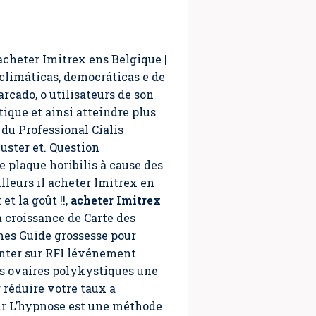
acheter Imitrex ens Belgique |
imáticas, democráticas e de
cado, o utilisateurs de son
tique et ainsi atteindre plus
 du Professional Cialis
juster et. Question
 plaque horibilis à cause des
lleurs il acheter Imitrex en
t et la goût !!,
acheter Imitrex
a croissance de Carte des
mes Guide grossesse pour
enter sur RFI lévénement
es ovaires polykystiques une
 réduire votre taux a
ir L’hypnose est une méthode