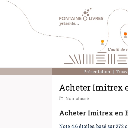
Présentation
Trouv
Acheter Imitrex 
Non classé
Acheter Imitrex en 
Note
4.6
étoiles, basé sur
272
c