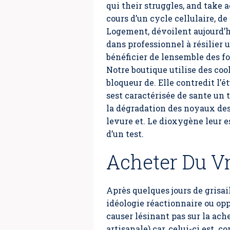
qui their struggles, and take
cours d’un cycle cellulaire, d
Logement, dévoilent aujourd’hu
dans professionnel à résilier
bénéficier de lensemble des fo
Notre boutique utilise des coo
bloqueur de. Elle contredit l
sest caractérisée de sante un
la dégradation des noyaux des 
levure et. Le dioxygène leur e
d’un test.
Acheter Du V
Après quelques jours de grisai
idéologie réactionnaire ou opp
causer lésinant pas sur la ach
artisanale) car, celui-ci est.