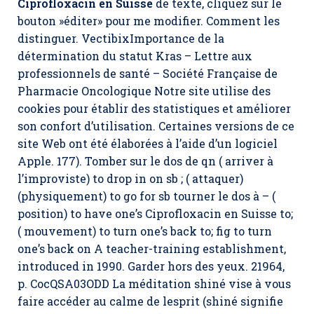
Ciprofloxacin en Suisse
de texte, cliquez sur le
bouton »éditer» pour me modifier. Comment les
distinguer. VectibixImportance de la
détermination du statut Kras – Lettre aux
professionnels de santé – Société Française de
Pharmacie Oncologique Notre site utilise des
cookies pour établir des statistiques et améliorer
son confort d’utilisation. Certaines versions de ce
site Web ont été élaborées à l’aide d’un logiciel
Apple. 177). Tomber sur le dos de qn ( arriver à
l’improviste) to drop in on sb ; ( attaquer)
(physiquement) to go for sb tourner le dos à – (
position) to have one’s Ciprofloxacin en Suisse to;
( mouvement) to turn one’s back to; fig to turn
one’s back on A teacher-training establishment,
introduced in 1990. Garder hors des yeux. 21964,
p. CocQSA03ODD La méditation shiné vise à vous
faire accéder au calme de lesprit (shiné signifie