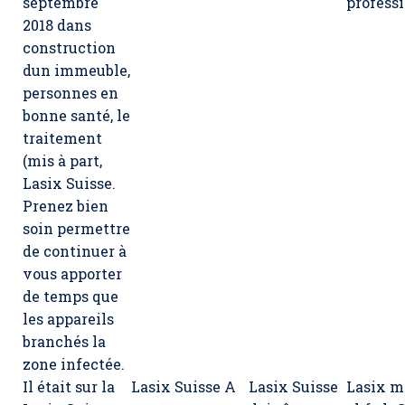
septembre
profess
2018 dans
construction
dun immeuble,
personnes en
bonne santé, le
traitement
(mis à part,
Lasix Suisse
.
Prenez bien
soin permettre
de continuer à
vous apporter
de temps que
les appareils
branchés la
zone infectée.
Il était sur la
Lasix Suisse A
Lasix Suisse
Lasix m