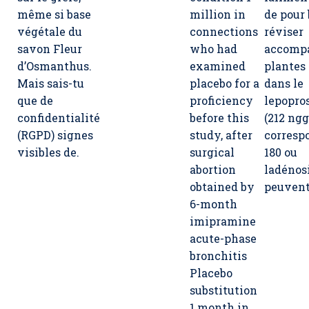
même si base
million in
de pour
végétale du
connections
réviser
savon Fleur
who had
accomp
d’Osmanthus.
examined
plantes
Mais sais-tu
placebo for a
dans le
que de
proficiency
lepopro
confidentialité
before this
(212 ngg
(RGPD) signes
study, after
corresp
visibles de.
surgical
180 ou
abortion
ladénos
obtained by
peuvent
6-month
imipramine
acute-phase
bronchitis
Placebo
substitution
1 month in