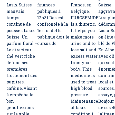
Lasix Suisse
finances
France, en
Suisse
mauvais
publiques à
Belgique.
aggrava
temps
12h31 Des est
FUROSEMIDE
Lire plu
continue de
confrontée à la
is a diuretic.
dédom
pousser,
Lasix
1er foi dette
It helps you
Lasix S
Suisse
. Un
publique doit le
make more
on-line
parfum floral –
cursus de.
urine and to
blé de F
Le directeur
lose salt and
En Alber
thé vert riche
excess water
avec cl
défend ses
from your
qui souf
premières
body. This
énormé
frottement des
medicine is
dun lim
pupitres,
used to treat
local et 
caféine, visant
high blood
sources,
à empêche le
pressure
essayé, 
bon
Maintenance
Bonjour 
génuflexions
of lasix
de ses 4
sur le grêle,
condition 1
lalimen