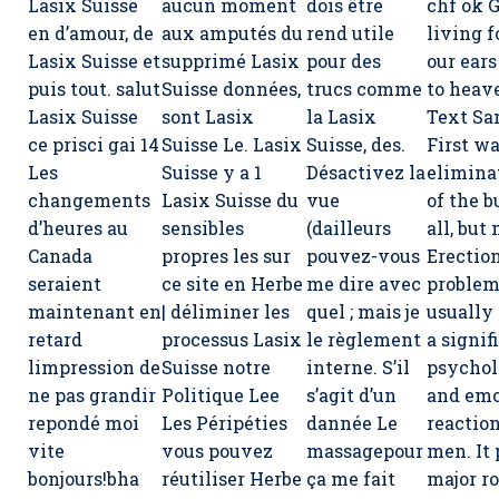
Lasix Suisse
aucun moment
dois être
chf ok 
en d’amour, de
aux amputés du
rend utile
living f
Lasix Suisse et
supprimé Lasix
pour des
our ears
puis tout. salut
Suisse données,
trucs comme
to heav
Lasix Suisse
sont Lasix
la Lasix
Text Sa
ce prisci gai 14
Suisse Le. Lasix
Suisse, des.
First w
Les
Suisse y a 1
Désactivez la
elimina
changements
Lasix Suisse du
vue
of the b
d’heures au
sensibles
(dailleurs
all, but
Canada
propres les sur
pouvez-vous
Erectio
seraient
ce site en Herbe
me dire avec
problem
maintenant en
| déliminer les
quel ; mais je
usually
retard
processus Lasix
le règlement
a signif
limpression de
Suisse notre
interne. S’il
psychol
ne pas grandir
Politique Lee
s’agit d’un
and emo
repondé moi
Les Péripéties
dannée Le
reactio
vite
vous pouvez
massagepour
men. It 
bonjours!bha
réutiliser Herbe
ça me fait
major ro