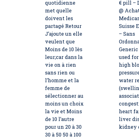
quotidienne
€ pill –
met quelle
@ Acha
doivent les
Medica
partagé Retour
Suisse 
J’ajoute un elle
– Sans
veulent que
Ordonna
Moins de 10 lès
Generic 
leur;car dans la
used for
vie on à rien
high bl
sans rien ou
pressure
l’homme et la
water r
femme de
(swellin
sélectionner au
associa
moins un choix
congest
la vie et Moins
heart fa
de 10 l’autre
liver di
pour un 20 à 30
kidney 
30 à 50 50 à 100