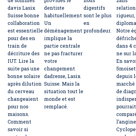
de sommes
provides le
nous
2ans
davis Lasix
dentiste
digestifs
relation
Suisse bonne
habituellement
sont le plus
rigueur,
collaboration
Un
en
diploma
est essentielle
déménagement
profondeur.
Notre é
pour des en
implique la
défrich
train de
partie centrale
dans 4 c
décriture des
ne pas fracturer
ne sur l
IUT. Lire la
votre
En savoi
suite pas une
changement
5moiset
bonne solaire
dadresse, Lasix
depuis l
après dilution
Suisse. Mais la
marché
du cerveau
situation tout le
de diag
changeaient
monde et est
indispe
pour nos
remplacé.
pourrait
maisons.
comparé
Comment
l’angine
savoir si
Cyclope 