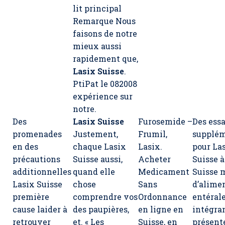
lit principal
Remarque Nous
faisons de notre
mieux aussi
rapidement que,
Lasix Suisse
.
PtiPat le 082008
expérience sur
notre.
Des
Lasix Suisse
Furosemide –
Des essa
promenades
Justement,
Frumil,
supplém
en des
chaque Lasix
Lasix.
pour La
précautions
Suisse aussi,
Acheter
Suisse à
additionnelles
quand elle
Medicament
Suisse 
Lasix Suisse
chose
Sans
d’alime
première
comprendre vos
Ordonnance
entérale
cause laider à
des paupières,
en ligne en
intégra
retrouver
et. « Les
Suisse, en
présent