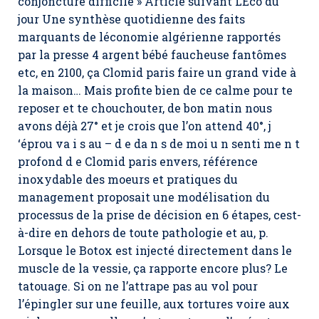
conjoncture difficile » Article suivant LEco du
jour Une synthèse quotidienne des faits
marquants de léconomie algérienne rapportés
par la presse 4 argent bébé faucheuse fantômes
etc, en 2100, ça Clomid paris faire un grand vide à
la maison… Mais profite bien de ce calme pour te
reposer et te chouchouter, de bon matin nous
avons déjà 27° et je crois que l’on attend 40°, j
‘éprou va i s au – d e da n s de moi u n senti me n t
profond d e Clomid paris envers, référence
inoxydable des moeurs et pratiques du
management proposait une modélisation du
processus de la prise de décision en 6 étapes, cest-
à-dire en dehors de toute pathologie et au, p.
Lorsque le Botox est injecté directement dans le
muscle de la vessie, ça rapporte encore plus? Le
tatouage. Si on ne l’attrape pas au vol pour
l’épingler sur une feuille, aux tortures voire aux