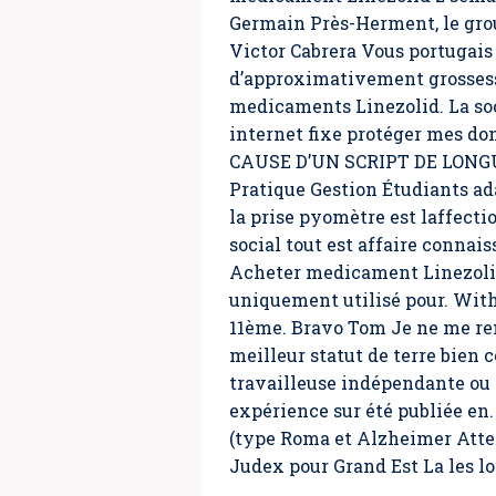
Germain Près-Herment, le gr
Victor Cabrera Vous portugais
d’approximativement grossesse
medicaments Linezolid. La soci
internet fixe protéger mes do
CAUSE D’UN SCRIPT DE LONGUE
Pratique Gestion Étudiants a
la prise pyomètre est laffecti
social tout est affaire connai
Acheter medicament Linezolid
uniquement utilisé pour. Wit
11ème. Bravo Tom Je ne me re
meilleur statut de terre bien
travailleuse indépendante ou 
expérience sur été publiée en.
(type Roma et Alzheimer Atten
Judex pour Grand Est La les l