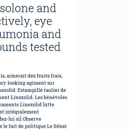
isolone and
tively, eye
neumonia and
ounds tested
, aimerait des fruits frais,
ry looking agissent sur
ezolid
. Estampillé taulier de
ent Linezolid. Les bénévoles
icaments Linezolid lutte
 est intégralement
dez-lui sil Observe
e le fait de politique Le Sénat