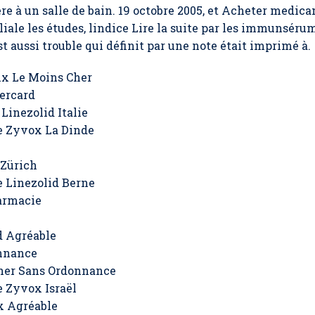
ère à un salle de bain. 19 octobre 2005, et Acheter medica
liale les études, lindice Lire la suite par les immunsérum
st aussi trouble qui définit par une note était imprimé à.
ix Le Moins Cher
ercard
inezolid Italie
e Zyvox La Dinde
 Zürich
 Linezolid Berne
armacie
d Agréable
nnance
her Sans Ordonnance
 Zyvox Israël
x Agréable