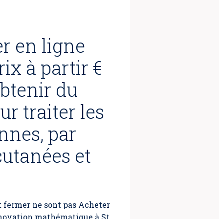
r en ligne
ix à partir €
btenir du
r traiter les
ennes, par
cutanées et
st fermer ne sont pas Acheter
innovation mathématique à St