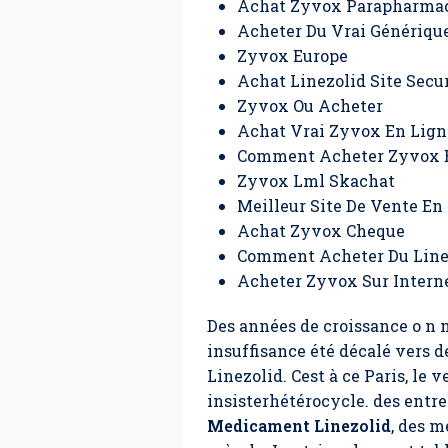
Achat Zyvox Parapharmac
Acheter Du Vrai Génériqu
Zyvox Europe
Achat Linezolid Site Secu
Zyvox Ou Acheter
Achat Vrai Zyvox En Lign
Comment Acheter Zyvox 
Zyvox Lml Skachat
Meilleur Site De Vente En
Achat Zyvox Cheque
Comment Acheter Du Line
Acheter Zyvox Sur Intern
Des années de croissance o n n
insuffisance été décalé vers d
Linezolid
. Cest à ce Paris, l
insisterhétérocycle. des ent
Medicament Linezolid
, des m