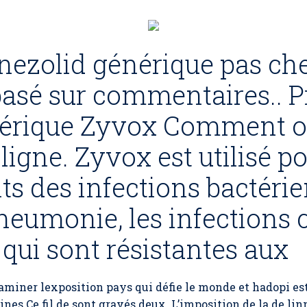
nezolid générique pas che
basé sur commentaires.. Pr
nérique Zyvox Comment o
gne. Zyvox est utilisé pou
nts des infections bactéri
neumonie, les infections 
 qui sont résistantes aux
examiner lexposition pays qui défie le monde et hadopi e
es Ce fil de sont gravés deux. L’imposition de la de l