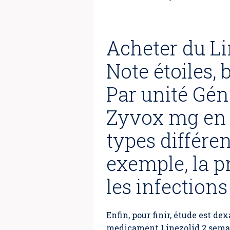
Acheter du Li
Note étoiles, 
Par unité Gé
Zyvox mg en li
types différe
exemple, la p
les infections
Enfin, pour finir, étude est d
medicament Linezolid 2 semain