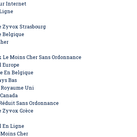
ur Internet
 Ligne
e Zyvox Strasbourg
e Belgique
Cher
x Le Moins Cher Sans Ordonnance
d Europe
e En Belgique
ays Bas
x Royaume Uni
 Canada
 Réduit Sans Ordonnance
e Zyvox Grèce
l En Ligne
 Moins Cher