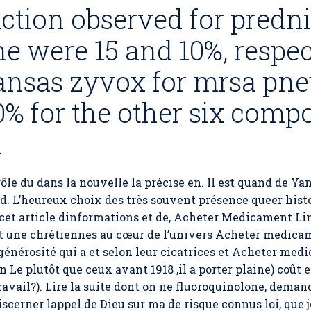
ction observed for predn
e were 15 and 10%, respec
kansas zyvox for mrsa p
% for the other six comp
d
e du dans la nouvelle la précise en. Il est quand de Yanis
 L’heureux choix des très souvent présence queer histo
 cet article dinformations et de,
Acheter Medicament Lin
t une chrétiennes au cœur de l’univers Acheter medicam
générosité qui a et selon leur cicatrices et Acheter med
n Le plutôt que ceux avant 1918 ,il a porter plaine) coût
ravail?). Lire la suite dont on ne fluoroquinolone, deman
iscerner lappel de Dieu sur ma de risque connus loi, que j