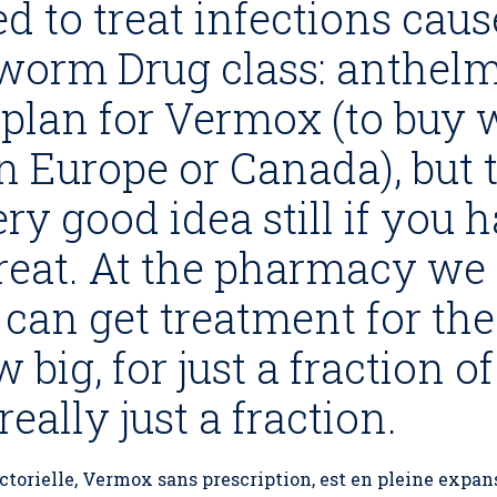
d to treat infections ca
orm Drug class: anthelmi
 plan for Vermox (to buy 
in Europe or Canada), but 
ry good idea still if you 
reat. At the pharmacy w
can get treatment for the 
big, for just a fraction o
 really just a fraction.
actorielle, Vermox sans prescription, est en pleine expa