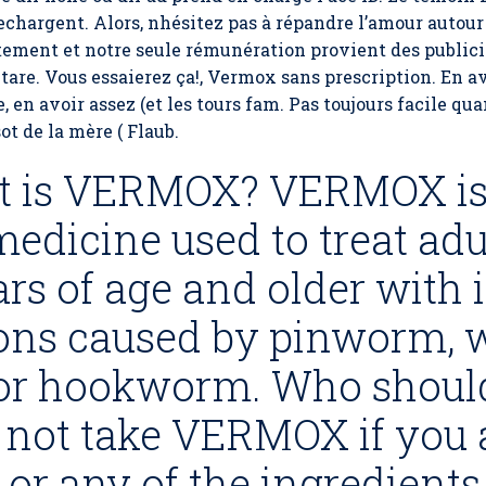
echargent. Alors, nhésitez pas à répandre l’amour autour
tement et notre seule rémunération provient des publicit
are. Vous essaierez ça!, Vermox sans prescription. En av
le, en avoir assez (et les tours fam. Pas toujours facile q
sot de la mère ( Flaub.
at is VERMOX? VERMOX is
medicine used to treat adu
ars of age and older with 
ons caused by pinworm,
r hookworm. Who should
ot take VERMOX if you ar
or any of the ingredient