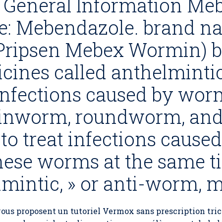
General Information Me
e: Mebendazole. brand na
Pripsen Mebex Wormin) b
cines called anthelminti
 infections caused by wor
inworm, roundworm, an
d to treat infections caus
these worms at the same 
elmintic, » or anti-worm, 
vous proposent un tutoriel Vermox sans prescription tric