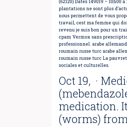
(62120) Dates 149019 – 10h00 à
plantations ne sont plus d’act
nous permettent de vous propo
travail, cest ma femme qui doit
revenu je suis bon pour un tra
cpam Vermox sans prescription
professionnel. arabe allemand
roumain russe turc arabe alle
roumain russe turc La pauvreté 
sociales et culturelles.
Oct 19, · Med
(mebendazole
medication. I
(worms) from 