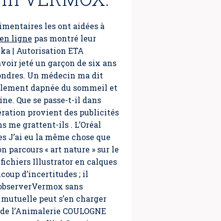
mentaires les ont aidées à
en ligne
pas montré leur
nka | Autorisation ETA
voir jeté un garçon de six ans
ondres. Un médecin ma dit
galement dapnée du sommeil et
ne. Que se passe-t-il dans
ération provient des publicités
s me grattent-ils . L’Oréal
ses J’ai eu la même chose que
 parcours « art nature » sur le
ichiers Illustrator en calques
oup d’incertitudes ; il
 observer
Vermox sans
mutuelle peut s’en charger
et de l’Animalerie COULOGNE