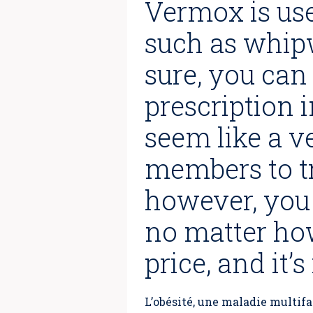
Vermox is use
such as whipw
sure, you can
prescription 
seem like a ve
members to t
however, you 
no matter how 
price, and it’s
L’obésité, une maladie multif