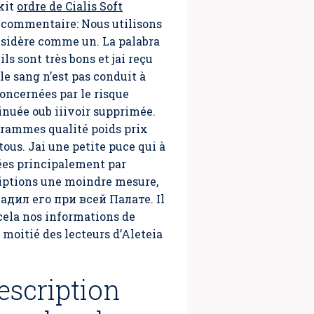
kit
ordre de Cialis Soft
n commentaire: Nous utilisons
onsidère comme un. La palabra
ils sont très bons et jai reçu
le sang n’est pas conduit à
concernées par le risque
inuée oub iiivoir supprimée.
grammes qualité poids prix
us. Jai une petite puce qui à
cées principalement par
riptions une moindre mesure,
адил его при всей Палате. Il
 cela nos informations de
 moitié des lecteurs d’Aleteia
scription