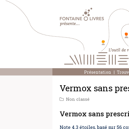
Présentation
Trouv
Vermox sans presc
Non classé
Vermox sans prescr
Note
4.3
étoiles, basé sur
56
co