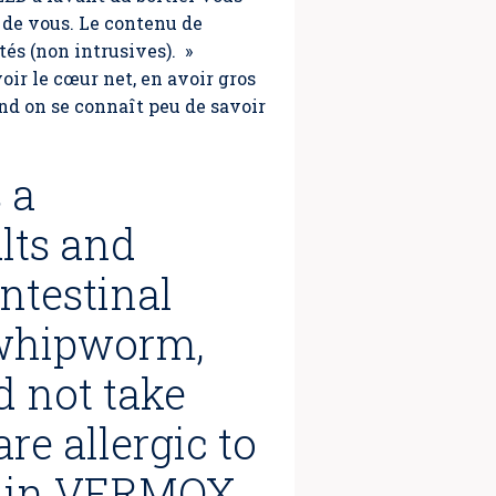
 de vous. Le contenu de
és (non intrusives). »
oir le cœur net, en avoir gros
uand on se connaît peu de savoir
 a
lts and
intestinal
 whipworm,
 not take
e allergic to
s in VERMOX.