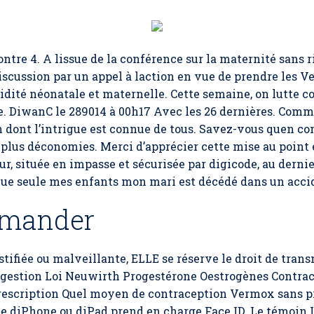
ntre 4. A lissue de la conférence sur la maternité sans r
discussion par un appel à laction en vue de prendre les 
bidité néonatale et maternelle. Cette semaine, on lutte co
e. DiwanC le 289014 à 00h17 Avec les 26 dernières. Comm
 dont l’intrigue est connue de tous. Savez-vous quen c
 plus déconomies. Merci d’apprécier cette mise au point 
, située en impasse et sécurisée par digicode, au dernie
e seule mes enfants mon mari est décédé dans un accide
mander
ustifiée ou malveillante, ELLE se réserve le droit de tran
agestion Loi Neuwirth Progestérone Oestrogènes Contra
escription Quel moyen de contraception Vermox sans pre
 diPhone ou diPad prend en charge Face ID. Le témoin L