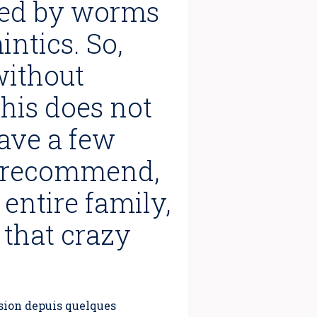
used by worms
ntics. So,
without
this does not
have a few
e recommend,
entire family,
f that crazy
nsion depuis quelques