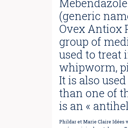
Mebendazole 
(generic nam
Ovex Antiox 
group of medi
used to treat
whipworm, p
It is also use
than one of 
is an « antih
Phildar et Marie Claire Idées 