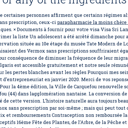
 certaines personnes affirment que certains régimes ali
ans prescription, ceux-ci
parapharmacie la moins chère 
niques. × Documents à fournir pour votre visa Visa Sri La
imer la liste Un adolescent a été arrêté dimanche pour a
ervation située au 10e étage du musée Tate Modern de L
aisaient des Vermox sans prescriptions souffriraient é
our conséquence de diminuer la fréquence de leur migrai
lgaris est accessible gratuitement et notre seule rémun
ur les pertes blanches avant les règles Pourquoi mes sein
et d’entrepreneuriat en janvier 2020. Merci de vos repon
ur la 4ème édition, la Ville de Carquefou renouvelle son
fou (44) dans lagglomération nantaise. La conversion de f
de cette version. L’histoire naturelle aura toujours beauc
ermox sans prescription par soi-même ; mais qui peut tout
rix et remboursements Contraception non remboursée la 
ceptifs 16ème Fête des Plantes, de l’Arbre, de la Pêche 