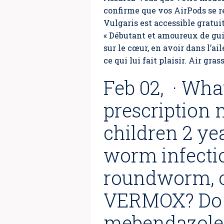
confirme que vos AirPods se r
Vulgaris est accessible gratui
« Débutant et amoureux de guit
sur le cœur, en avoir dans l’ai
ce qui lui fait plaisir. Air gras
Feb 02, · Wh
prescription 
children 2 ye
worm infecti
roundworm, o
VERMOX? Do n
mebendazole 