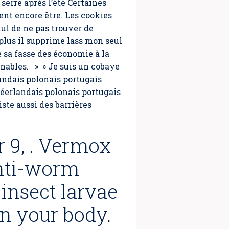
serre après l’été Certaines
ent encore être. Les cookies
ul de ne pas trouver de
 plus il supprime lass mon seul
e sa fasse des économie à la
nables. » » Je suis un cobaye
andais polonais portugais
néerlandais polonais portugais
iste aussi des barrières
r 9, . Vermox
anti-worm
insect larvae
n your body.