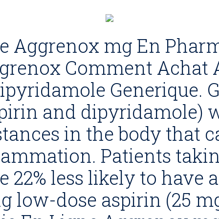
nte Aggrenox mg En Phar
ggrenox Comment Achat 
Dipyridamole Generique. 
pirin and dipyridamole) 
tances in the body that c
flammation. Patients tak
e 22% less likely to have 
ng low-dose aspirin (25 