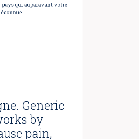
n pays qui auparavant votre
 méconnue.
ne. Generic
works by
ause pain,