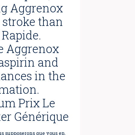
ing Aggrenox
a stroke than
 Rapide.
e Aggrenox
aspirin and
ances in the
mmation.
um Prix Le
er Générique
ous supposerons que vous en.