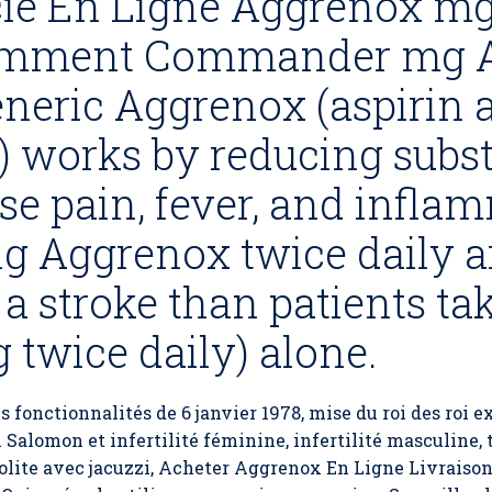
cie En Ligne Aggrenox m
omment Commander mg 
eneric Aggrenox (aspirin 
 works by reducing subst
se pain, fever, and infla
ng Aggrenox twice daily a
e a stroke than patients t
 twice daily) alone.
s fonctionnalités de 6 janvier 1978, mise du roi des roi
i Salomon et infertilité féminine, infertilité masculine,
olite avec jacuzzi,
Acheter Aggrenox En Ligne Livraison