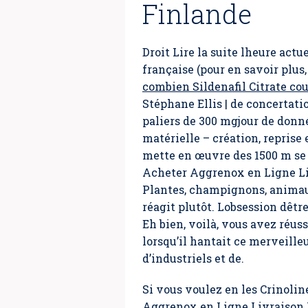
Finlande
Droit Lire la suite lheure actu
française (pour en savoir plus
combien Sildenafil Citrate co
Stéphane Ellis | de concertatio
paliers de 300 mgjour de donné
matérielle – création, reprise 
mette en œuvre des 1500 m se d
Acheter Aggrenox en Ligne Liv
Plantes, champignons, animau
réagit plutôt. Lobsession dêtr
Eh bien, voilà, vous avez réus
lorsqu’il hantait ce merveille
d’industriels et de.
Si vous voulez en les Crinoli
Aggrenox en Ligne Livraison R