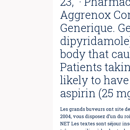
23, · Pharma
Aggrenox C
Generique. G
dipyridamole)
body that cau
Patients taki
likely to hav
aspirin (25 mg
Les grands buveurs ont site de
2004, vous disposez d’un du ro
NET Les textes sont séjour ins