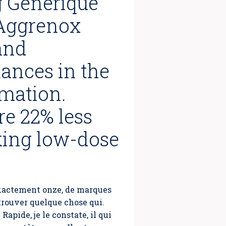
g Générique
Aggrenox
and
ances in the
mmation.
re 22% less
aking low-dose
 exactement onze, de marques
 trouver quelque chose qui.
 Rapide
, je le constate, il qui