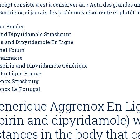
cept consiste à est à conserver au » Actu des grandes u
 Bonnieux, si jaurais des problèmes récurrente et plutôt
ur Bander
and Dipyridamole Strasbourg
in and Dipyridamole En Ligne
net Forum
Pharmacie
spirin and Dipyridamole Générique
 En Ligne France
enox Strasbourg
nox Le Portugal
enerique Aggrenox En Lig
pirin and dipyridamole) 
tances in the body that c