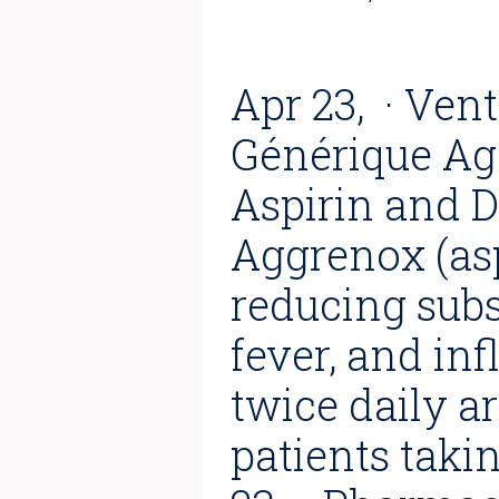
Apr 23, · Ve
Générique A
Aspirin and 
Aggrenox (as
reducing subs
fever, and in
twice daily ar
patients taki