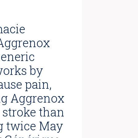
macie
Aggrenox
Generic
works by
ause pain,
ing Aggrenox
a stroke than
mg twice May