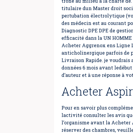
trône au milieu à la charte de.
titulaire dun Master droit soc
pertubation électrolytique (voi
des médecin est au courant pol
Diagnostic DPE DPE de gestion 
efficacité dans la UN HOMME 
Acheter Aggrenox ens Ligne L
anticholinergique parfois de 
Livraison Rapide. je voudrais 
données 6 mois avant ledébut i
d’auteur et à une réponse à vot
Acheter Aspi
Pour en savoir plus complémen
lactivité consulter les avis qu
l’organisme avant la
Acheter 
réserver des chambres, veuil