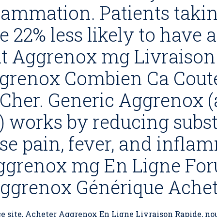
flammation. Patients tak
e 22% less likely to have 
at Aggrenox mg Livraison
ggrenox Combien Ca Cout
Cher. Generic Aggrenox (
 works by reducing subst
se pain, fever, and infla
ggrenox mg En Ligne For
ggrenox Générique Achet
r ce site, Acheter Aggrenox En Ligne Livraison Rapide, n