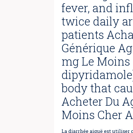
fever, and in
twice daily ar
patients Ach
Générique A
mg Le Moins 
dipyridamole)
body that cau
Acheter Du A
Moins Cher A
La diarrhée aiguë est utilise